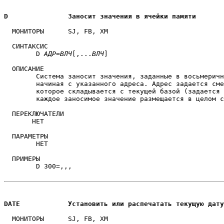
D		Заносит значения в ячейки памяти
  МОНИТОРЫ	SJ, FB, XM

  СИНТАКСИС

        D 
АДР
=
ВЛЧ
[,...
ВЛЧ
]

  ОПИСАНИЕ

	Система заносит значения, заданные в восьмеричном виде в память, 

	начиная с указанного адреса. Адрес задается смещением,

	которое складывается с текущей базой (задается командой BASE),

	каждое заносимое значение размещается в целом слове.

  ПЕРЕКЛЮЧАТЕЛИ

       НЕТ

  ПАРАМЕТРЫ

	НЕТ

  ПРИМЕРЫ

	D 300=,,,

DATE		Установить или распечатать текущую дату
  МОНИТОРЫ	SJ, FB, XM
