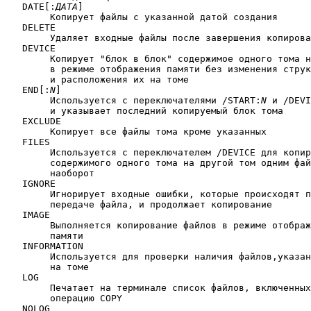
   DATE[:
ДАТА
]

	Копирует файлы с указанной датой создания

   DELETE

	Удаляет входные файлы после завершения копирования

   DEVICE

	Копирует "блок в блок" содержимое одного тома на другой

	в режиме отображения памяти без изменения структуры файлов

	и расположения их на томе

   END[:
N
]

	Используется с переключателями /START:
N
 и /DEVI
	и указывает последний копируемый блок тома

   EXCLUDE

	Копирует все файлы тома кроме указанных

   FILES

	Используется с переключателем /DEVICE для копирования

	содержимого одного тома на другой том одним файлом или

	наоборот

   IGNORE

	Игнорирует входные ошибки, которые происходят при

	передаче файла, и продолжает копирование

   IMAGE

	Выполняется копирование файлов в режиме отображения

	памяти

   INFORMATION

	Используется для проверки наличия файлов,указанных в строке,

	на томе

   LOG

	Печатает на терминале список файлов, включенных в 

	операцию COPY

   NOLOG
