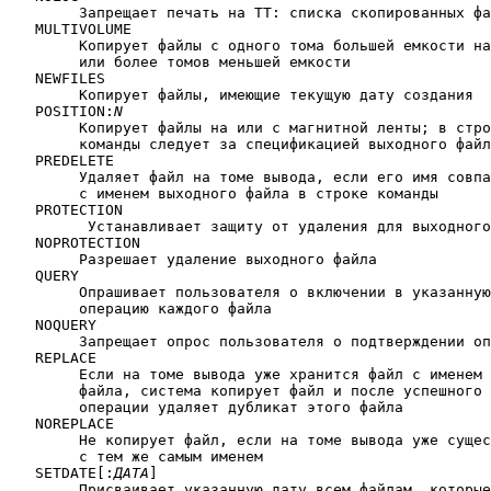
	Запрещает печать на ТТ: списка скопированных файлов

   MULTIVOLUME

	Копирует файлы с одного тома большей емкости на один

	или более томов меньшей емкости

   NEWFILES

	Копирует файлы, имеющие текущую дату создания

   POSITION:
N
	Копирует файлы на или с магнитной ленты; в строке

	команды следует за спецификацией выходного файла

   PREDELETE

	Удаляет файл на томе вывода, если его имя совпадает

	с именем выходного файла в строке команды

   PROTECTION

         Устанавливает защиту от удаления для выходного
   NOPROTECTION

 	Разрешает удаление выходного файла

   QUERY

	Опрашивает пользователя о включении в указанную

	операцию каждого файла

   NOQUERY  

	Запрещает опрос пользователя о подтверждении операции

   REPLACE

	Если на томе вывода уже хранится файл с именем выходного

	файла, система копирует файл и после успешного завершения

	операции удаляет дубликат этого файла

   NOREPLACE

	Не копирует файл, если на томе вывода уже существует файл

	с тем же самым именем

   SETDATE[:
ДАТА
]

	Присваивает указанную дату всем файлам, которые система
