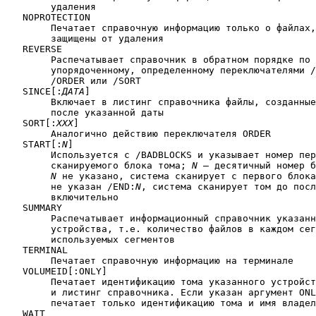
	удаления

   NOPROTECTION

	Печатает справочную информацию только о файлах, которые не 

	защищены от удаления

   REVERSE

	Распечатывает справочник в обратном порядке по отношению к

	упорядоченному, определенному переключателями /ALPHABETIZE,

	/ORDER или /SORT

   SINCE[:
ДАТА
]

	Включает в листинг справочника файлы, созданные в течение или

	после указанной даты

   SORT[:
XXX
]

	Аналогично действию переключателя ORDER

   START[:
N
]

	Используется с /BADBLOCKS и указывает номер первого

	сканируемого блока тома; 
N
 — десятичный номер б
N
 не указано, система сканирует с первого блока
	не указан /END:
N
, система сканирует том до посл
	включительно

   SUMMARY

	Распечатывает информационный справочник указанного тома 

	устройства, т.е. количество файлов в каждом сегменте и число

	используемых сегментов

   TERMINAL

	Печатает справочную информацию на терминале

   VOLUMEID[:ONLY]

	Печатает идентификацию тома указанного устройства, имя владельца

	и листинг справочника. Если указан аргумент ONLY, система

	печатает только идентификацию тома и имя владельца

   WAIT
