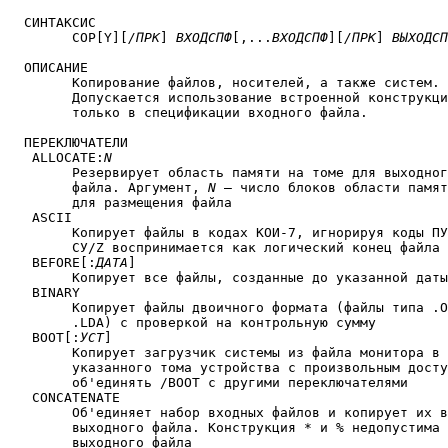
  СИНТАКСИС

	COP[Y][
/ПРК
] 
ВХОДСПФ
[,...
ВХОДСПФ
][
/ПРК
] 
ВЫХОДСП
  ОПИСАНИЕ

	Копирование файлов, носителей, а также систем.

	Допускается использование встроенной конструкции

	только в спецификации входного файла.

  ПЕРЕКЛЮЧАТЕЛИ

   ALLOCATE:
N
	Резервирует область памяти на томе для выходного

	файла. Аргумент, 
N
 — число блоков области памят
	для размещения файла

   ASCII

	Копирует файлы в кодах КОИ-7, игнорируя коды ПУС,ЗБ;

	СУ/Z воспринимается как логический конец файла

   BEFORE[:
ДАТА
]

	Копирует все файлы, созданные до указанной даты

   BINARY

	Копирует файлы двоичного формата (файлы типа .OBJ и

	.LDA) с проверкой на контрольную сумму

   BOOT[:
УСТ
]

	Копирует загрузчик системы из файла монитора в блоки 0 и 2-5

	указанного тома устройства с произвольным доступом. Нельзя

	об'единять /BOOT с другими переключателями

   CONCATENATE

	Об'единяет набор входных файлов и копирует их в виде одного

	выходного файла. Конструкция * и % недопустима в спецификации

	выходного файла
