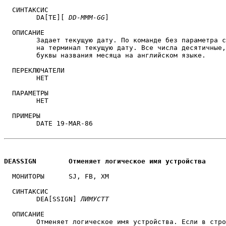
  СИНТАКСИС

        DA[TE][ 
DD-MMM-GG
]

  ОПИСАНИЕ

	Задает текущую дату. По команде без параметра система выводит 

	на терминал текущую дату. Все числа десятичные
	буквы названия месяца на английском языке.

  ПЕРЕКЛЮЧАТЕЛИ

	НЕТ

  ПАРАМЕТРЫ

	НЕТ

  ПРИМЕРЫ

	DATE 19-MAR-86

DEASSIGN	Отменяет логическое имя устройства
  МОНИТОРЫ	SJ, FB, XM

  СИНТАКСИС

	DEA[SSIGN] 
ЛИМУСТТ
  ОПИСАНИЕ

	Отменяет логическое имя устройства. Если в строке команды
