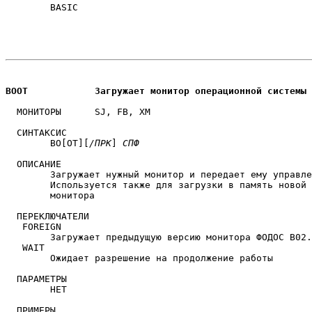
	BASIC

BOOT		Загружает монитор операционной системы
  МОНИТОРЫ	SJ, FB, XM

  СИНТАКСИС

	BO[OT][
/ПРК
] 
СПФ
  ОПИСАНИЕ

	Загружает нужный монитор и передает ему управление.

	Используется также для загрузки в память новой копии

	монитора

  ПЕРЕКЛЮЧАТЕЛИ

   FOREIGN

	Загружает предыдущую версию монитора ФОДОС В02.00

   WAIT

	Ожидает разрешение на продолжение работы

  ПАРАМЕТРЫ

	НЕТ

  ПРИМЕРЫ
