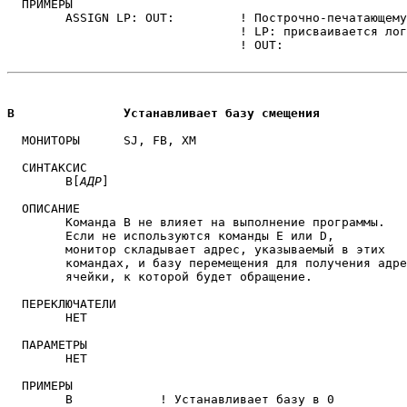
  ПРИМЕРЫ

	ASSIGN LP: OUT:         ! Построчно-печатающему устройству

                                ! LP: присваивается лог
                                ! OUT:             

B		Устанавливает базу смещения
  МОНИТОРЫ	SJ, FB, XM

  СИНТАКСИС

	B[
АДР
]

  ОПИСАНИЕ

	Команда B не влияет на выполнение программы.

	Если не используются команды E или D,

	монитор складывает адрес, указываемый в этих

	командах, и базу перемещения для получения адреса

	ячейки, к которой будет обращение.

  ПЕРЕКЛЮЧАТЕЛИ

	НЕТ

  ПАРАМЕТРЫ

	НЕТ

  ПРИМЕРЫ

	B            ! Устанавливает базу в 0
