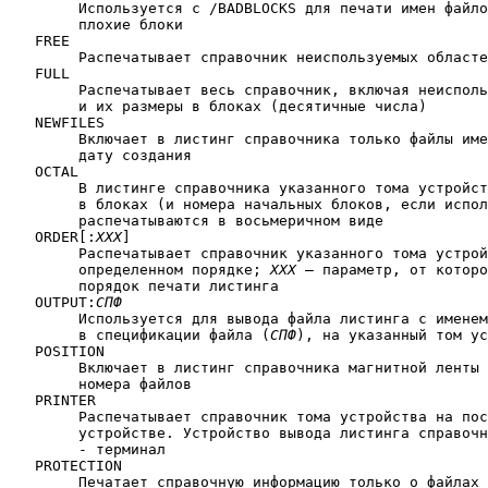
	Используется с /BADBLOCKS для печати имен файлов, содержащих

	плохие блоки

   FREE

	Распечатывает справочник неиспользуемых областей и их размеры

   FULL

	Распечатывает весь справочник, включая неиспользуемые области

	и их размеры в блоках (десятичные числа)

   NEWFILES

	Включает в листинг справочника только файлы имеющие текущую

	дату создания

   OCTAL

	В листинге справочника указанного тома устройства размеры файлов

	в блоках (и номера начальных блоков, если используется /BLOCKS)

	распечатываются в восьмеричном виде

   ORDER[:
XXX
]

	Распечатывает справочник указанного тома устройства в 

	определенном порядке; 
XXX
 — параметр, от которо
	порядок печати листинга

   OUTPUT:
СПФ
	Используется для вывода файла листинга с именем указанным

	в спецификации файла (
СПФ
), на указанный том ус
   POSITION

	Включает в листинг справочника магнитной ленты последовательные

	номера файлов

   PRINTER

	Распечатывает справочник тома устройства на построчно-печатающем

	устройстве. Устройство вывода листинга справочника по умолчанию -

	- терминал

   PROTECTION

	Печатает справочную информацию только о файлах защищенных от
