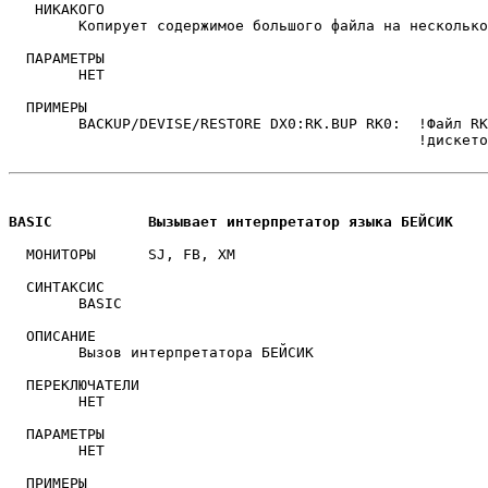
   НИКАКОГО

	Копирует содержимое большого файла на несколько томов.

  ПАРАМЕТРЫ

	НЕТ

  ПРИМЕРЫ

	BACKUP/DEVISE/RESTORE DX0:RK.BUP RK0:  !Файл RK.BUP копируется с

					       !дискеток на том RK0:

BASIC		Вызывает интерпретатор языка БЕЙСИК
  МОНИТОРЫ	SJ, FB, XM

  СИНТАКСИС

	BASIC 

  ОПИСАНИЕ  

	Вызов интерпретатора БЕЙСИК

  ПЕРЕКЛЮЧАТЕЛИ

	НЕТ

  ПАРАМЕТРЫ

	НЕТ

  ПРИМЕРЫ
