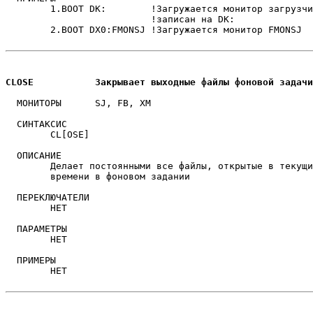
	1.BOOT DK:	  !Загружается монитор загрузчик, которого

                          !записан на DK:

	2.BOOT DX0:FMONSJ !Загружается монитор FMONSJ

CLOSE		Закрывает выходные файлы фоновой задачи
  МОНИТОРЫ	SJ, FB, XM

  СИНТАКСИС

	CL[OSE]

  ОПИСАНИЕ

	Делает постоянными все файлы, открытые в текущий момент

	времени в фоновом задании

  ПЕРЕКЛЮЧАТЕЛИ

	НЕТ

  ПАРАМЕТРЫ

	НЕТ

  ПРИМЕРЫ

	НЕТ
