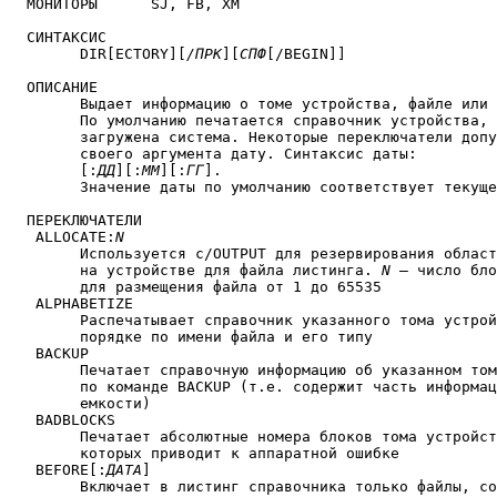
  МОНИТОРЫ	SJ, FB, XM

  СИНТАКСИС

        DIR[ECTORY][
/ПРК
][
СПФ
[/BEGIN]]

  ОПИСАНИЕ

	Выдает информацию о томе устройства, файле или группе файлов.

	По умолчанию печатается справочник устройства, с которого 

	загружена система. Некоторые переключатели допускают в качестве

	своего аргумента дату. Синтаксис даты:

	[:
ДД
][:
ММ
][:
ГГ
].

	Значение даты по умолчанию соответствует текущей системной дате

  ПЕРЕКЛЮЧАТЕЛИ

   ALLOCATE:
N
	Используется с/OUTPUT для резервирования области памяти    

	на устройстве для файла листинга. 
N
 — число бло
	для размещения файла от 1 до 65535

   ALPHABETIZE

	Распечатывает справочник указанного тома устройства в алфавитном

	порядке по имени файла и его типу

   BACKUP

	Печатает справочную информацию об указанном томе, который создан

	по команде BACKUP (т.е. содержит часть информации тома большой

	емкости)

   BADBLOCKS

	Печатает абсолютные номера блоков тома устройства, чтение 

	которых приводит к аппаратной ошибке

   BEFORE[:
ДАТА
]

	Включает в листинг справочника только файлы, созданные до
