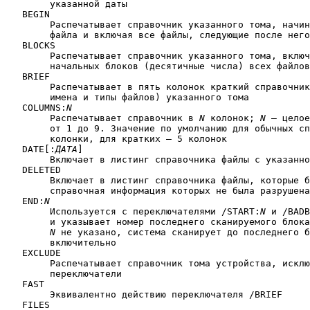
	указанной даты

   BEGIN

	Распечатывает справочник указанного тома, начиная с указанного

	файла и включая все файлы, следующие после него в справочнике

   BLOCKS

	Распечатывает справочник указанного тома, включая номера

	начальных блоков (десятичные числа) всех файлов устройства

   BRIEF

	Распечатывает в пять колонок краткий справочник (только

	имена и типы файлов) указанного тома

   COLUMNS:
N
	Распечатывает справочник в 
N
 колонок; 
N
 — целое
	от 1 до 9. Значение по умолчанию для обычных справочников — 2

	колонки, для кратких — 5 колонок

   DATE[:
ДАТА
]

	Включает в листинг справочника файлы с указанной датой создания

   DELETED

	Включает в листинг справочника файлы, которые были удалены,но

	справочная информация которых не была разрушена.

   END:
N
	Используется с переключателями /START:
N
 и /BADB
	и указывает номер последнего сканируемого блока тома. Если

N
 не указано, система сканирует до последнего б
	включительно

   EXCLUDE

	Распечатывает справочник тома устройства, исключая указанные

	переключатели

   FAST

	Эквивалентно действию переключателя /BRIEF

   FILES
