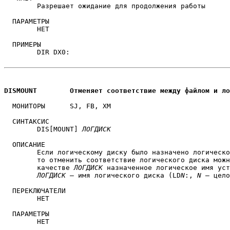
	Разрешает ожидание для продолжения работы

  ПАРАМЕТРЫ

	НЕТ

  ПРИМЕРЫ

	DIR DX0:

DISMOUNT	Отменяет соответствие между файлом и
  МОНИТОРЫ	SJ, FB, XM

  СИНТАКСИС

	DIS[MOUNT] 
ЛОГДИСК
  ОПИСАНИЕ

	Если логическому диску было назначено логическое имя устройства,

	то отменить соответствие логического диска можно, указывая в

	качестве 
ЛОГДИСК
 назначенное логическое имя уст
ЛОГДИСК
 — имя логического диска (LD
N
:, 
N
 — цело
  ПЕРЕКЛЮЧАТЕЛИ

	НЕТ

  ПАРАМЕТРЫ

	НЕТ
