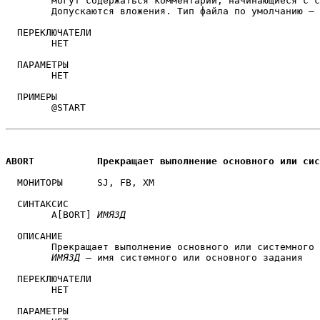
	могут содержаться комментарии, начинающиеся с символа «!».

	Допускаются вложения. Тип файла по умолчанию — .COM

  ПЕРЕКЛЮЧАТЕЛИ

	НЕТ

  ПАРАМЕТРЫ

	НЕТ

  ПРИМЕРЫ

	@START

ABORT		Прекращает выполнение основного или с
  МОНИТОРЫ 	SJ, FB, XM 

  СИНТАКСИС

	A[BORT] 
ИМЯЗД
  ОПИСАНИЕ

	Прекращает выполнение основного или системного задания.

ИМЯЗД
 — имя системного или основного задания

  ПЕРЕКЛЮЧАТЕЛИ

	НЕТ

  ПАРАМЕТРЫ
