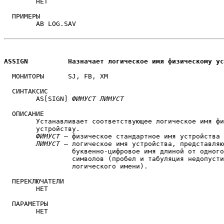
	НЕТ

  ПРИМЕРЫ

	AB LOG.SAV

ASSIGN		Назначает логическое имя физическому 
  МОНИТОРЫ	SJ, FB, XM

  СИНТАКСИС

	AS[SIGN] 
ФИМУСТ
ЛИМУСТ
  ОПИСАНИЕ

	Устанавливает соответствующее логическое имя физическому 

	устройству.

ФИМУСТ
 — физическое стандартное имя устройства

ЛИМУСТ
 — логическое имя устройства, представляю
		 буквенно-цифровое имя длиной от одного до трех

		 символов (пробел и табуляция недопустимы для

		 логического имени).

  ПЕРЕКЛЮЧАТЕЛИ

	НЕТ

  ПАРАМЕТРЫ

	НЕТ
