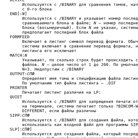
	Используется с /BINARY для сравнения томов, начиная

	с 0-го блока

   END[:
N
]

	Используется с /BINARY и указывает номер последнего

	сравниваемого блока в файле; 
N
 — номер последне
	блока (восьмеричный). Если 
N
 не указан, система
	предполагает последний блок файла

   FORMFEED

	Включает в листинг символ перевод формата. Обычно

	система включает в сравнение перевод формата, но из

	листинга его исключает

   MATCH:
N
	Указывает, по сколько строк будет происходить сравнение

	файлов. 
N
 — целое число от 1 до 200. По умолчан
	N=3. Недопустим с /BINARY

   OUTPUT:
СПФ
	Определяет имя тома и спецификацию файла листинга.

	По умолчанию тип файла листинга — .DIF

   PRINTER

	Печатает листинг различия на LP:

   QUIET

	Используется с /BINARY для запрещения печати отличия

	на терминале, система печатает только ?BINCOM-W-FILES ARE

	DIFFERENT, если файлы различны

   SIPP:
СПФ
	Используется с /BINARY для создания файла, который можно

	использовать как входной файл для программы SIPP

   SLP[:
СПФ
]

	Используется для создания файла, который посредством 
