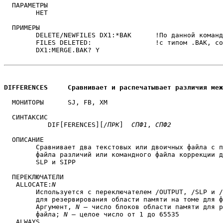
  ПАРАМЕТРЫ

	НЕТ

  ПРИМЕРЫ

	DELETE/NEWFILES DX1:*BAK      !По данной команде удаляются файлы

	FILES DELETED:                !с типом .BAK, созданные сегодня

	DX1:MERGE.BAK? Y

DIFFERENCES	Сравнивает и распечатывает различия 
  МОНИТОРЫ	SJ, FB, XM

  СИНТАКСИС

           DIF[FERENCES][
/ПРК
]  
СПФ1
, 
СПФ2
  ОПИСАНИЕ

	Сравнивает два текстовых или двоичных файла с получением

	файла различий или командного файла коррекции для программ

	SLP и SIPP

  ПЕРЕКЛЮЧАТЕЛИ

   ALLOCATE:
N
	Используется с переключателем /OUTPUT, /SLP и /SIPP

	для резервирования области памяти на томе для файла листинга.

	Аргумент, 
N
 — число блоков области памяти для р
	файла; 
N
 — целое число от 1 до 65535

   ALWAYS
