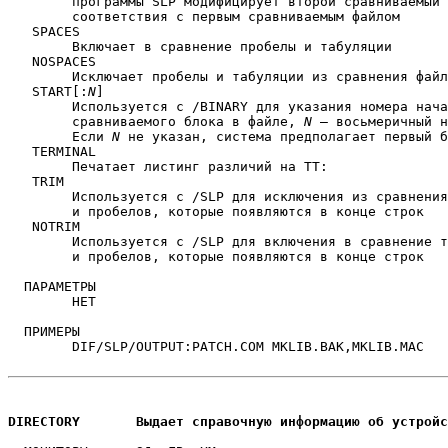
	программы SLP модифицирует второй сравниваемый файл до

	соответствия с первым сравниваемым файлом

   SPACES

	Включает в сравнение пробелы и табуляции

   NOSPACES

	Исключает пробелы и табуляции из сравнения файлов

   START[:
N
]

	Используется с /BINARY для указания номера начального

	сравниваемого блока в файле, 
N
 — восьмеричный н
	Если 
N
 не указан, система предполагает первый б
   TERMINAL

	Печатает листинг различий на TT:

   TRIM

	Используется с /SLP для исключения из сравнения табуляций 

	и пробелов, которые появляются в конце строк

   NOTRIM

	Используется с /SLP для включения в сравнение табуляций

	и пробелов, которые появляются в конце строк

  ПАРАМЕТРЫ

	НЕТ

  ПРИМЕРЫ

	DIF/SLP/OUTPUT:PATCH.COM MKLIB.BAK,MKLIB.MAC

DIRECTORY	Выдает справочную информацию об устрой