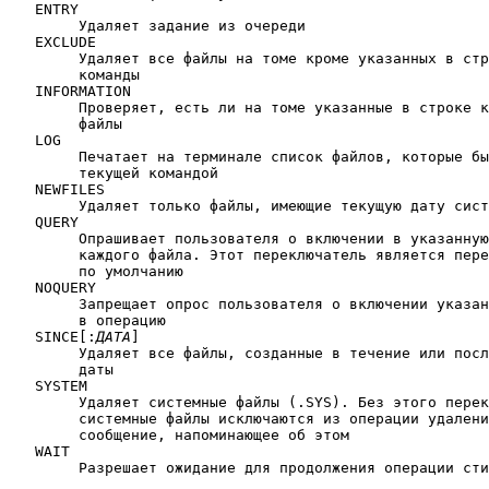
   ENTRY

	Удаляет задание из очереди

   EXCLUDE

	Удаляет все файлы на томе кроме указанных в строке

	команды

   INFORMATION

	Проверяет, есть ли на томе указанные в строке команды

	файлы

   LOG

	Печатает на терминале список файлов, которые были удалены

	текущей командой

   NEWFILES

	Удаляет только файлы, имеющие текущую дату системы

   QUERY

	Опрашивает пользователя о включении в указанную операцию

	каждого файла. Этот переключатель является переключателем

	по умолчанию

   NOQUERY

	Запрещает опрос пользователя о включении указанного файла

	в операцию

   SINCE[:
ДАТА
]

	Удаляет все файлы, созданные в течение или после указанной

	даты

   SYSTEM

	Удаляет системные файлы (.SYS). Без этого переключателя

	системные файлы исключаются из операции удаления, и печатается

	сообщение, напоминающее об этом

   WAIT

	Разрешает ожидание для продолжения операции стирания
