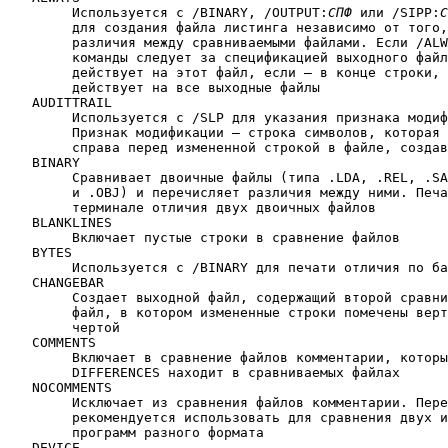
	Используется с /BINARY, /OUTPUT:
СПФ
 или /SIPP:
С
	для создания файла листинга независимо от того,существуют ли

	различия между сравниваемыми файлами. Если /ALWAYS в строке

	команды следует за спецификацией выходного файла, то он 

	действует на этот файл, если — в конце строки, то /ALWAYS

	действует на все выходные файлы

   AUDITTRAIL

	Используется с /SLP для указания признака модификации.

	Признак модификации — строка символов, которая появляется 

	справа перед измененной строкой в файле, создаваемом по /LST

   BINARY

	Сравнивает двоичные файлы (типа .LDA, .REL, .SAV  

	и .OBJ) и перечисляет различия между ними. Печатает на

	терминале отличия двух двоичных файлов

   BLANKLINES

	Включает пустые строки в сравнение файлов

   BYTES

	Используется с /BINARY для печати отличия по байтам

   CHANGEBAR

	Создает выходной файл, содержащий второй сравниваемый

	файл, в котором измененные строки помечены вертикальной

	чертой

   COMMENTS

	Включает в сравнение файлов комментарии, которые команда

	DIFFERENCES находит в сравниваемых файлах

   NOCOMMENTS

	Исключает из сравнения файлов комментарии. Переключатель

	рекомендуется использовать для сравнения двух исходных

	программ разного формата

   DEVICE
