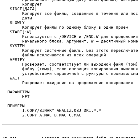
	копирует

   SINCE[
ДАТА
]

	Копирует все файлы, созданные в течение или после указанной

	даты

   SLOWLY

	Копирует файлы по одному блоку в один прием

   START[:
N
]

	Используется с /DEVICE и /END:
N
 для определения
	начального блока. Аргумент, 
N
 — десятичный номе
   SYSTEM

	Копирует системные файлы. Без этого переключателя системные

	файлы исключаются из всех операций

   VERIFY

	Проверяет, соответствует ли выходной файл (том) входному

	файлу (тому), если операция копирования выполнялась между

	устройствами справочной структуры с произвольным доступом

   WAIT

	Разрешает ожидание на продолжение копирования

  ПАРАМЕТРЫ

	НЕТ

  ПРИМЕРЫ

	1.COPY/BINARY ANALIZ.OBJ DK1:*.*

	2.COPY A.MAC+B.MAC C.MAC
