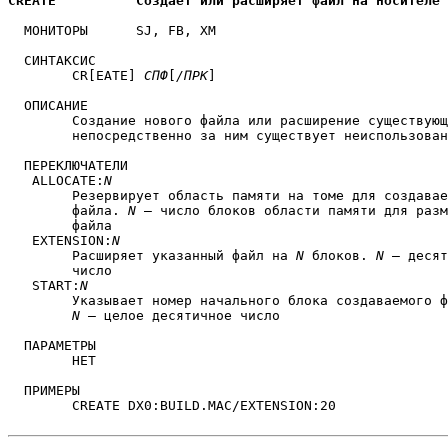
CREATE		Создает или расширяет файл на носителе
  МОНИТОРЫ	SJ, FB, XM

  СИНТАКСИС

        CR[EATE] 
СПФ
[
/ПРК
]

  ОПИСАНИЕ

	Создание нового файла или расширение существующего файла, если

	непосредственно за ним существует неиспользованная область.

  ПЕРЕКЛЮЧАТЕЛИ

   ALLOCATE:
N
	Резервирует область памяти на томе для создаваемого

	файла. 
N
 — число блоков области памяти для разм
	файла

   EXTENSION:
N
	Расширяет указанный файл на 
N
 блоков. 
N
 — десят
	число

   START:
N
	Указывает номер начального блока создаваемого файла.

N
 — целое десятичное число

  ПАРАМЕТРЫ

	НЕТ

  ПРИМЕРЫ

	CREATE DX0:BUILD.MAC/EXTENSION:20
