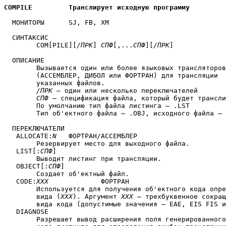
COMPILE		Транслирует исходную программу
  МОНИТОРЫ	SJ, FB, XM

  СИНТАКСИС

	COM[PILE][
/ПРК
] 
СПФ
[,...
СПФ
][
/ПРК
]

  ОПИСАНИЕ

	Вызывается один или более языковых трансляторов

	(АССЕМБЛЕР, ДИБОЛ или ФОРТРАН) для трансляции

	указанных файлов.

/ПРК
 — один или несколько переключателей

СПФ
 — спецификация файла, который будет трансли
	По умолчанию тип файла листинга — .LST

	Тип об'ектного файла — .OBJ, исходного файла — .MAC

  ПЕРЕКЛЮЧАТЕЛИ

   ALLOCATE:
N
	ФОРТРАН/АССЕМБЛЕР

	Резервирует место для выходного файла.

   LIST[:
СПФ
]

	Выводит листинг при трансляции.

   OBJECT[:
СПФ
]

	Создает об'ектный файл.

   CODE:
XXX
		ФОРТРАН

	Используется для получения об'ектного кода определенного

	вида (
XXX
). Аргумент 
XXX
 — трехбуквенное сокращ
	вида кода (допустимые значения — EAE, EIS FIS и THR).

   DIAGNOSE

	Разрешает вывод расширения поля генерированного (поточного)
