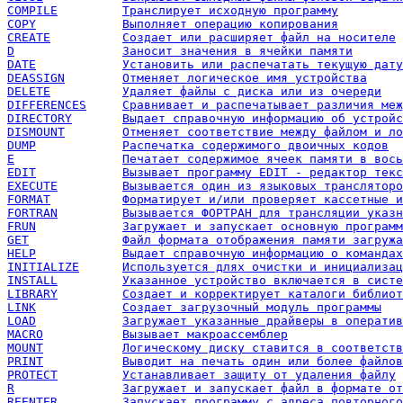
COMPILE		Транслирует исходную программу
COPY		Выполняет операцию копирования
CREATE		Создает или расширяет файл на носителе
D		Заносит значения в ячейки памяти
DATE		Установить или распечатать текущую дату
DEASSIGN	Отменяет логическое имя устройства
DELETE		Удаляет файлы с диска или из очереди
DIFFERENCES	Сравнивает и распечатывает различия 
DIRECTORY	Выдает справочную информацию об устрой
DISMOUNT	Отменяет соответствие между файлом и
DUMP		Распечатка содержимого двоичных кодов
E		Печатает содержимое ячеек памяти в вос
EDIT		Вызывает программу EDIT - редактор тек
EXECUTE		Вызывается один из языковых транслятор
FORMAT		Форматирует и/или проверяет кассетные
FORTRAN		Вызывается ФОРТРАН для трансляции ука
FRUN		Загружает и запускает основную програм
GET		Файл формата отображения памяти загру
HELP		Выдает справочную информацию о командах
INITIALIZE	Используется длях очистки и инициал
INSTALL		Указанное устройство включается в сист
LIBRARY		Создает и корректирует каталоги библ
LINK		Создает загрузочный модуль программы
LOAD		Загружает указанные драйверы в операт
MACRO		Вызывает макроассемблер
MOUNT		Логическому диску ставится в соответс
PRINT		Выводит на печать один или более файлов
PROTECT		Устанавливает защиту от удаления файлу
R		Загружает и запускает файл в формате о
REENTER		Запускает программу с адреса повторно