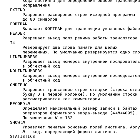
	кода листинга для определения ошибок трансляции и их

	исправления

   EXTEND

	Разрешает расширение строк исходной программы 

	до 80 символов

   FORTRAN

	Вызывает ФОРТРАН для трансляции указанных файлов

   HEADER

	Разрешает вывод поля режима работы транслятора

   I4

	Резервирует два слова памяти для целых 

	переменных. По умолчанию резервируется одно слово памяти

   LINENUMBERS

	Разрешает вывод номеров внутренней послдовательности

	в об'ектный код

   NOLINENUMBERS

	Запрещает вывод номеров внутренней последовательности

	в об'ектный код

   ONDEBUG

	Разрешает трансляцию строк отладки (строка отладки имеет

	букву D в первой колонке). По умолчанию строки отладки

	рассматриваются как комментарии

   RECORD:
N
	Определяет максимальный размер записи в байтах для 

	операторов форматного ввода-вывода (4<
N
<4095).

	По умолчанию 
N
 = 132

   SHOW:
N
	Управляет печатью основных полей листинга. Аргумент

N
 — код, определяющий формат листинга.

   STATISTICS
