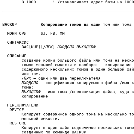
	B 1000       ! Устанавливает адрес базы на 1000

BACKUP		Копирование томов на один том или то
  МОНИТОРЫ	SJ, FB, XM 

  СИНТАКСИС

	BAC[KUP][
/ПРК
] 
ВХОДСПФ
ВЫХОДСПФ
  ОПИСАНИЕ

	Создание копии большого файла или тома на несколько

	томов меньшей емкости и наоборот — копирование

	содержимого нескольких томов в один большой файл

	или том.

/ПРК
 — один или два переключателя

ВХОДСПФ
 — спецификация копируемого файла /имя к
	тома;

ВЫХОДСПФ
 — имя тома /спецификация файла, куда в
	копирование.

  ПЕРЕКЛЮЧАТЕЛИ

   DEVICE

	Копирует содержимое одного тома на несколько томов

	меньшей емкости.

   RESTORE

	Копирует в один файл содержимое нескольких томов,

	созданных по команде BACKUP
