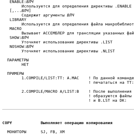
   ENABLE:
ВЛЧ
	Используется для определения директивы .ENABLE

   [,...
ВЛЧ
]

	Содержит аргументы 
ВЛЧ
   LIBRARY

	Используется для определения файла макробиблиотеки

   MACRO

	Вызывает АССЕМБЛЕР для трансляции указанных файлов

   SHOW:
ВЛЧ
	Уточняет использование директивы .LIST

   NOSHOW:
ВЛЧ
	Уточняет использование директивы .NLIST

  ПАРАМЕТРЫ

	НЕТ

  ПРИМЕРЫ

	1.COMPILE/LIST:TT: A.MAC    ! По данной команде листинг будет

                                    ! печататься на TT:

	2.COMPILE/MACRO A/LIST:B    ! После выполнения обеих команд

                                    ! образуются файлы 
                                    ! и B.LST на DK:

COPY		Выполняет операцию копирования
  МОНИТОРЫ	SJ, FB, XM
