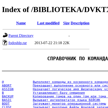
Index of /BIBLIOTEKA/DVKTX
Name
Last modified
Size
Description
Parent Directory
-
fodoshlp.rar
2013-07-22 21:18
22K
СПРАВОЧНИК ПО КОМАНДА
@		Выполняет команды из косвенного команд
ABORT		Прекращает выполнение основного или с
ASSIGN		Назначает логическое имя физическому 
B		Устанавливает базу смещения
BACKUP		Копирование томов на один том или то
BASIC		Вызывает интерпретатор языка БЕЙСИК
BOOT		Загружает монитор операционной системы
CLOSE		Закрывает выходные файлы фоновой задачи