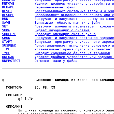
REMOVE		Удаляет драйвер указанного устройства
RENAME		Переименовывает файл
RESET		Восстанавливает системные таблицы и 
RESUME		Возобновляет выполнение основного ил
RUN		Загружает и запускает программу на вып
SAVE		Записывает область памяти в файл
SET		Позволяет изме
SHOW		Выдает информацию о системе
SQUEEZE		Проводит операцию сжатия диска
SRUN		Загружает и запускает системное задание
START		Запускает программу с указанного адреса
SUSPEND		Приостанавливает выполнение основног
TIME		Устанавливает время суток или печатае
TYPE		Выводит содержимое файлов на терминал
UNLOAD		Удаляет драйвер устройства или задани
UNPROTECT	Отменяет защиту файла
@		Выполняет команды из косвенного команд
  МОНИТОРЫ 	SJ, FB, XM 

  СИНТАКСИС

	@[ ]
СПФ
  ОПИСАНИЕ

	Выполняет команды из косвенного командного фай