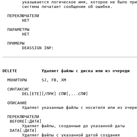
	указывается логическое имя, которое не было присвоено устройству,

	система печатает сообщение об ошибке.

  ПЕРЕКЛЮЧАТЕЛИ

	НЕТ

  ПАРАМЕТРЫ

	НЕТ

  ПРИМЕРЫ

	DEASSIGN INP:

DELETE		Удаляет файлы с диска или из очереди
  МОНИТОРЫ	SJ, FB, XM

  СИНТАКСИС

        DEL[ETE][
/ПРК
] 
СПФ
[,...
СПФ
]

  ОПИСАНИЕ

	Удаляет указанные файлы с носителя или из очереди.

  ПЕРЕКЛЮЧАТЕЛИ

   BEFORE[:
ДАТА
]

	Удаляет файлы, созданные до указанной даты

   DATA[:
ДАТА
]

	Удаляет файлы с указанной датой создания
