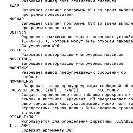
	Разрешает вывод поля статистики листинга

   SWAP

	Разрешает свопинг программы USR во время выполнения

	программы пользователя

   NOSWAP

	Запрещает свопинг программы USR во время выполнения

	программы пользователя

   UNITS:
N
	Определяет максимаьное число логических устройств

	(1<=N<=16.), которые могут быть открыты одновременно.

	По умолчанию 
N
=6

   VECTORS

	Разрешает векторизацию многомерных массивов

   NOVECTORS

	Запрещает векторизацию многомерных массивов

   WARNINGS

	Разрешает вывод предупреждающих сообщений об

	ошибках

   NOWARNINGS

	 Запрещает вывод предупреждающих сообщений об ошибках

   CROSSREFERENCE:[
ТИП
[...:
ТИП
]]	АССЕМБЛЕР

	Создает определенное поле таблицы перекрестных

	ссылок в листинге. Аргумент 
ТИП
 представляет со
	одно-символьный код, указывающий, какие поля таблицы

	перекрестных ссылок должны быть включены транслятором

	в листинг

   DISABLE:
ВЛЧ
	Используется для определения директивы .DISABLE

   [,...
ВЛЧ
]

	Содержит аргументы 
ВЛЧ