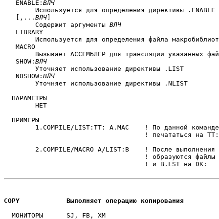
   ENABLE:
ВЛЧ
	Используется для определения директивы .ENABLE

   [,...
ВЛЧ
]

	Содержит аргументы 
ВЛЧ
   LIBRARY

	Используется для определения файла макробиблиотеки

   MACRO

	Вызывает АССЕМБЛЕР для трансляции указанных файлов

   SHOW:
ВЛЧ
	Уточняет использование директивы .LIST

   NOSHOW:
ВЛЧ
	Уточняет использование директивы .NLIST

  ПАРАМЕТРЫ

	НЕТ

  ПРИМЕРЫ

	1.COMPILE/LIST:TT: A.MAC    ! По данной команде листинг будет

                                    ! печататься на TT:

	2.COMPILE/MACRO A/LIST:B    ! После выполнения обеих команд

                                    ! образуются файлы 
                                    ! и B.LST на DK:

COPY		Выполняет операцию копирования
  МОНИТОРЫ	SJ, FB, XM
