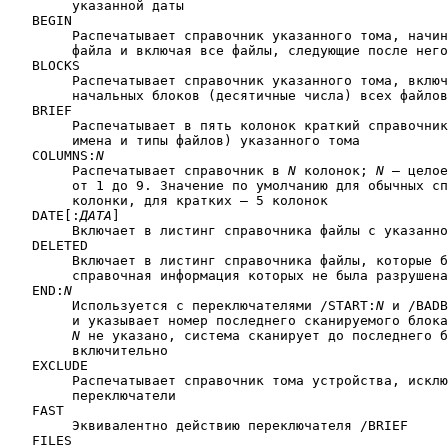
	указанной даты

   BEGIN

	Распечатывает справочник указанного тома, начиная с указанного

	файла и включая все файлы, следующие после него в справочнике

   BLOCKS

	Распечатывает справочник указанного тома, включая номера

	начальных блоков (десятичные числа) всех файлов устройства

   BRIEF

	Распечатывает в пять колонок краткий справочник (только

	имена и типы файлов) указанного тома

   COLUMNS:
N
	Распечатывает справочник в 
N
 колонок; 
N
 — целое
	от 1 до 9. Значение по умолчанию для обычных справочников — 2

	колонки, для кратких — 5 колонок

   DATE[:
ДАТА
]

	Включает в листинг справочника файлы с указанной датой создания

   DELETED

	Включает в листинг справочника файлы, которые были удалены,но

	справочная информация которых не была разрушена.

   END:
N
	Используется с переключателями /START:
N
 и /BADB
	и указывает номер последнего сканируемого блока тома. Если

N
 не указано, система сканирует до последнего б
	включительно

   EXCLUDE

	Распечатывает справочник тома устройства, исключая указанные

	переключатели

   FAST

	Эквивалентно действию переключателя /BRIEF

   FILES
