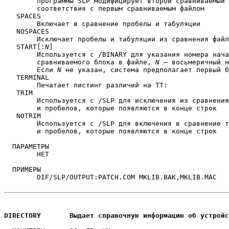
	программы SLP модифицирует второй сравниваемый файл до

	соответствия с первым сравниваемым файлом

   SPACES

	Включает в сравнение пробелы и табуляции

   NOSPACES

	Исключает пробелы и табуляции из сравнения файлов

   START[:
N
]

	Используется с /BINARY для указания номера начального

	сравниваемого блока в файле, 
N
 — восьмеричный н
	Если 
N
 не указан, система предполагает первый б
   TERMINAL

	Печатает листинг различий на TT:

   TRIM

	Используется с /SLP для исключения из сравнения табуляций 

	и пробелов, которые появляются в конце строк

   NOTRIM

	Используется с /SLP для включения в сравнение табуляций

	и пробелов, которые появляются в конце строк

  ПАРАМЕТРЫ

	НЕТ

  ПРИМЕРЫ

	DIF/SLP/OUTPUT:PATCH.COM MKLIB.BAK,MKLIB.MAC

DIRECTORY	Выдает справочную информацию об устрой