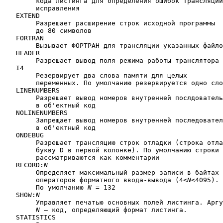
	кода листинга для определения ошибок трансляции и их

	исправления

   EXTEND

	Разрешает расширение строк исходной программы 

	до 80 символов

   FORTRAN

	Вызывает ФОРТРАН для трансляции указанных файлов

   HEADER

	Разрешает вывод поля режима работы транслятора

   I4

	Резервирует два слова памяти для целых 

	переменных. По умолчанию резервируется одно слово памяти

   LINENUMBERS

	Разрешает вывод номеров внутренней послдовательности

	в об'ектный код

   NOLINENUMBERS

	Запрещает вывод номеров внутренней последовательности

	в об'ектный код

   ONDEBUG

	Разрешает трансляцию строк отладки (строка отладки имеет

	букву D в первой колонке). По умолчанию строки отладки

	рассматриваются как комментарии

   RECORD:
N
	Определяет максимальный размер записи в байтах для 

	операторов форматного ввода-вывода (4<
N
<4095).

	По умолчанию 
N
 = 132

   SHOW:
N
	Управляет печатью основных полей листинга. Аргумент

N
 — код, определяющий формат листинга.

   STATISTICS
