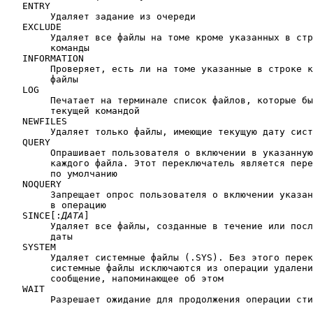
   ENTRY

	Удаляет задание из очереди

   EXCLUDE

	Удаляет все файлы на томе кроме указанных в строке

	команды

   INFORMATION

	Проверяет, есть ли на томе указанные в строке команды

	файлы

   LOG

	Печатает на терминале список файлов, которые были удалены

	текущей командой

   NEWFILES

	Удаляет только файлы, имеющие текущую дату системы

   QUERY

	Опрашивает пользователя о включении в указанную операцию

	каждого файла. Этот переключатель является переключателем

	по умолчанию

   NOQUERY

	Запрещает опрос пользователя о включении указанного файла

	в операцию

   SINCE[:
ДАТА
]

	Удаляет все файлы, созданные в течение или после указанной

	даты

   SYSTEM

	Удаляет системные файлы (.SYS). Без этого переключателя

	системные файлы исключаются из операции удаления, и печатается

	сообщение, напоминающее об этом

   WAIT

	Разрешает ожидание для продолжения операции стирания
