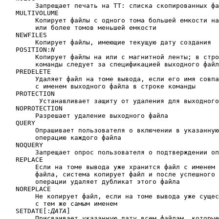
	Запрещает печать на ТТ: списка скопированных файлов

   MULTIVOLUME

	Копирует файлы с одного тома большей емкости на один

	или более томов меньшей емкости

   NEWFILES

	Копирует файлы, имеющие текущую дату создания

   POSITION:
N
	Копирует файлы на или с магнитной ленты; в строке

	команды следует за спецификацией выходного файла

   PREDELETE

	Удаляет файл на томе вывода, если его имя совпадает

	с именем выходного файла в строке команды

   PROTECTION

         Устанавливает защиту от удаления для выходного
   NOPROTECTION

 	Разрешает удаление выходного файла

   QUERY

	Опрашивает пользователя о включении в указанную

	операцию каждого файла

   NOQUERY  

	Запрещает опрос пользователя о подтверждении операции

   REPLACE

	Если на томе вывода уже хранится файл с именем выходного

	файла, система копирует файл и после успешного завершения

	операции удаляет дубликат этого файла

   NOREPLACE

	Не копирует файл, если на томе вывода уже существует файл

	с тем же самым именем

   SETDATE[:
ДАТА
]

	Присваивает указанную дату всем файлам, которые система
