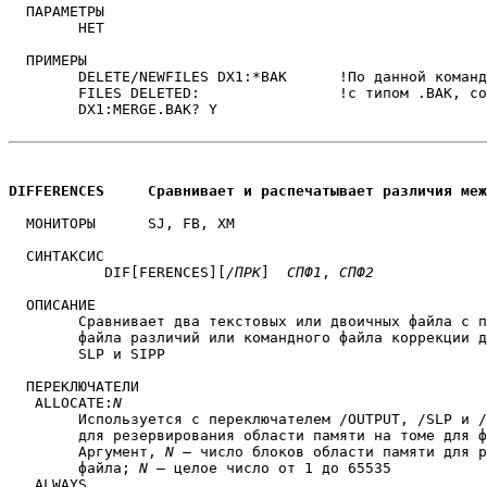
  ПАРАМЕТРЫ

	НЕТ

  ПРИМЕРЫ

	DELETE/NEWFILES DX1:*BAK      !По данной команде удаляются файлы

	FILES DELETED:                !с типом .BAK, созданные сегодня

	DX1:MERGE.BAK? Y

DIFFERENCES	Сравнивает и распечатывает различия 
  МОНИТОРЫ	SJ, FB, XM

  СИНТАКСИС

           DIF[FERENCES][
/ПРК
]  
СПФ1
, 
СПФ2
  ОПИСАНИЕ

	Сравнивает два текстовых или двоичных файла с получением

	файла различий или командного файла коррекции для программ

	SLP и SIPP

  ПЕРЕКЛЮЧАТЕЛИ

   ALLOCATE:
N
	Используется с переключателем /OUTPUT, /SLP и /SIPP

	для резервирования области памяти на томе для файла листинга.

	Аргумент, 
N
 — число блоков области памяти для р
	файла; 
N
 — целое число от 1 до 65535

   ALWAYS
