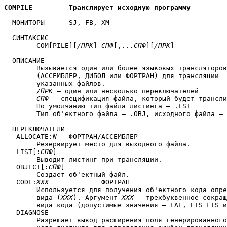
COMPILE		Транслирует исходную программу
  МОНИТОРЫ	SJ, FB, XM

  СИНТАКСИС

	COM[PILE][
/ПРК
] 
СПФ
[,...
СПФ
][
/ПРК
]

  ОПИСАНИЕ

	Вызывается один или более языковых трансляторов

	(АССЕМБЛЕР, ДИБОЛ или ФОРТРАН) для трансляции

	указанных файлов.

/ПРК
 — один или несколько переключателей

СПФ
 — спецификация файла, который будет трансли
	По умолчанию тип файла листинга — .LST

	Тип об'ектного файла — .OBJ, исходного файла — .MAC

  ПЕРЕКЛЮЧАТЕЛИ

   ALLOCATE:
N
	ФОРТРАН/АССЕМБЛЕР

	Резервирует место для выходного файла.

   LIST[:
СПФ
]

	Выводит листинг при трансляции.

   OBJECT[:
СПФ
]

	Создает об'ектный файл.

   CODE:
XXX
		ФОРТРАН

	Используется для получения об'ектного кода определенного

	вида (
XXX
). Аргумент 
XXX
 — трехбуквенное сокращ
	вида кода (допустимые значения — EAE, EIS FIS и THR).

   DIAGNOSE

	Разрешает вывод расширения поля генерированного (поточного)
