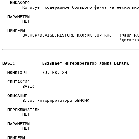
   НИКАКОГО

	Копирует содержимое большого файла на несколько томов.

  ПАРАМЕТРЫ

	НЕТ

  ПРИМЕРЫ

	BACKUP/DEVISE/RESTORE DX0:RK.BUP RK0:  !Файл RK.BUP копируется с

					       !дискеток на том RK0:

BASIC		Вызывает интерпретатор языка БЕЙСИК
  МОНИТОРЫ	SJ, FB, XM

  СИНТАКСИС

	BASIC 

  ОПИСАНИЕ  

	Вызов интерпретатора БЕЙСИК

  ПЕРЕКЛЮЧАТЕЛИ

	НЕТ

  ПАРАМЕТРЫ

	НЕТ

  ПРИМЕРЫ
