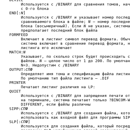
	Используется с /BINARY для сравнения томов, начиная

	с 0-го блока

   END[:
N
]

	Используется с /BINARY и указывает номер последнего

	сравниваемого блока в файле; 
N
 — номер последне
	блока (восьмеричный). Если 
N
 не указан, система
	предполагает последний блок файла

   FORMFEED

	Включает в листинг символ перевод формата. Обычно

	система включает в сравнение перевод формата, но из

	листинга его исключает

   MATCH:
N
	Указывает, по сколько строк будет происходить сравнение

	файлов. 
N
 — целое число от 1 до 200. По умолчан
	N=3. Недопустим с /BINARY

   OUTPUT:
СПФ
	Определяет имя тома и спецификацию файла листинга.

	По умолчанию тип файла листинга — .DIF

   PRINTER

	Печатает листинг различия на LP:

   QUIET

	Используется с /BINARY для запрещения печати отличия

	на терминале, система печатает только ?BINCOM-W-FILES ARE

	DIFFERENT, если файлы различны

   SIPP:
СПФ
	Используется с /BINARY для создания файла, который можно

	использовать как входной файл для программы SIPP

   SLP[:
СПФ
]

	Используется для создания файла, который посредством 
