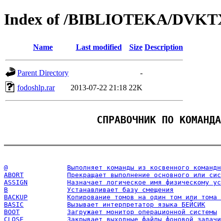
Index of /BIBLIOTEKA/DVKTX
Name
Last modified
Size
Description
Parent Directory
-
fodoshlp.rar
2013-07-22 21:18
22K
СПРАВОЧНИК ПО КОМАНДА
@		Выполняет команды из косвенного команд
ABORT		Прекращает выполнение основного или с
ASSIGN		Назначает логическое имя физическому 
B		Устанавливает базу смещения
BACKUP		Копирование томов на один том или то
BASIC		Вызывает интерпретатор языка БЕЙСИК
BOOT		Загружает монитор операционной системы
CLOSE		Закрывает выходные файлы фоновой задачи