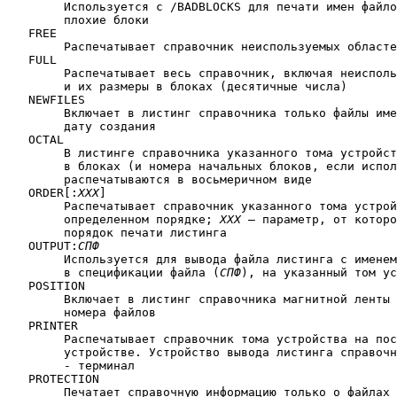
	Используется с /BADBLOCKS для печати имен файлов, содержащих

	плохие блоки

   FREE

	Распечатывает справочник неиспользуемых областей и их размеры

   FULL

	Распечатывает весь справочник, включая неиспользуемые области

	и их размеры в блоках (десятичные числа)

   NEWFILES

	Включает в листинг справочника только файлы имеющие текущую

	дату создания

   OCTAL

	В листинге справочника указанного тома устройства размеры файлов

	в блоках (и номера начальных блоков, если используется /BLOCKS)

	распечатываются в восьмеричном виде

   ORDER[:
XXX
]

	Распечатывает справочник указанного тома устройства в 

	определенном порядке; 
XXX
 — параметр, от которо
	порядок печати листинга

   OUTPUT:
СПФ
	Используется для вывода файла листинга с именем указанным

	в спецификации файла (
СПФ
), на указанный том ус
   POSITION

	Включает в листинг справочника магнитной ленты последовательные

	номера файлов

   PRINTER

	Распечатывает справочник тома устройства на построчно-печатающем

	устройстве. Устройство вывода листинга справочника по умолчанию -

	- терминал

   PROTECTION

	Печатает справочную информацию только о файлах защищенных от
