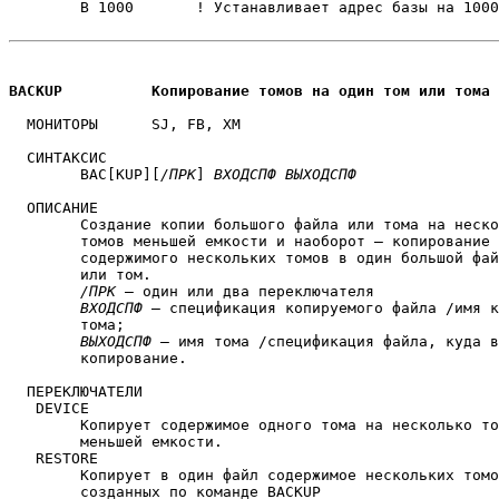
	B 1000       ! Устанавливает адрес базы на 1000

BACKUP		Копирование томов на один том или то
  МОНИТОРЫ	SJ, FB, XM 

  СИНТАКСИС

	BAC[KUP][
/ПРК
] 
ВХОДСПФ
ВЫХОДСПФ
  ОПИСАНИЕ

	Создание копии большого файла или тома на несколько

	томов меньшей емкости и наоборот — копирование

	содержимого нескольких томов в один большой файл

	или том.

/ПРК
 — один или два переключателя

ВХОДСПФ
 — спецификация копируемого файла /имя к
	тома;

ВЫХОДСПФ
 — имя тома /спецификация файла, куда в
	копирование.

  ПЕРЕКЛЮЧАТЕЛИ

   DEVICE

	Копирует содержимое одного тома на несколько томов

	меньшей емкости.

   RESTORE

	Копирует в один файл содержимое нескольких томов,

	созданных по команде BACKUP
