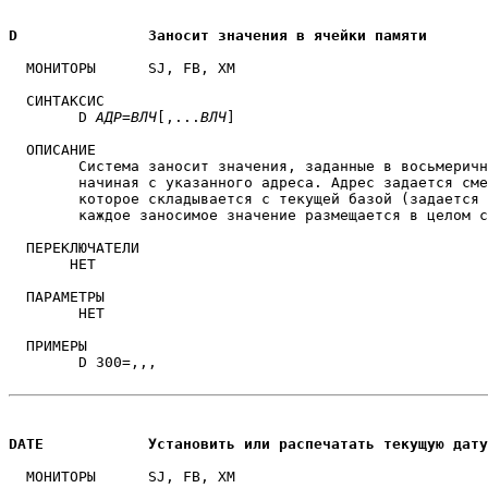
D		Заносит значения в ячейки памяти
  МОНИТОРЫ	SJ, FB, XM

  СИНТАКСИС

        D 
АДР
=
ВЛЧ
[,...
ВЛЧ
]

  ОПИСАНИЕ

	Система заносит значения, заданные в восьмеричном виде в память, 

	начиная с указанного адреса. Адрес задается смещением,

	которое складывается с текущей базой (задается командой BASE),

	каждое заносимое значение размещается в целом слове.

  ПЕРЕКЛЮЧАТЕЛИ

       НЕТ

  ПАРАМЕТРЫ

	НЕТ

  ПРИМЕРЫ

	D 300=,,,

DATE		Установить или распечатать текущую дату
  МОНИТОРЫ	SJ, FB, XM
