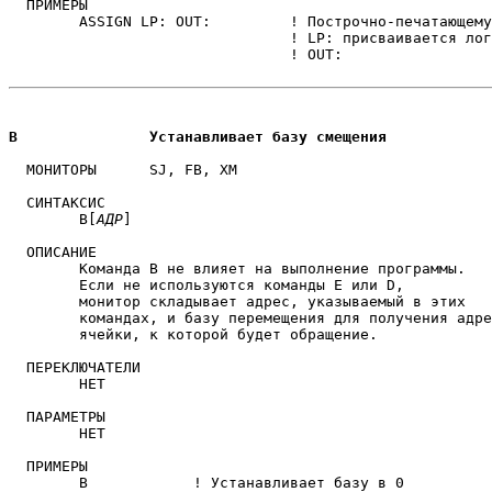
  ПРИМЕРЫ

	ASSIGN LP: OUT:         ! Построчно-печатающему устройству

                                ! LP: присваивается лог
                                ! OUT:             

B		Устанавливает базу смещения
  МОНИТОРЫ	SJ, FB, XM

  СИНТАКСИС

	B[
АДР
]

  ОПИСАНИЕ

	Команда B не влияет на выполнение программы.

	Если не используются команды E или D,

	монитор складывает адрес, указываемый в этих

	командах, и базу перемещения для получения адреса

	ячейки, к которой будет обращение.

  ПЕРЕКЛЮЧАТЕЛИ

	НЕТ

  ПАРАМЕТРЫ

	НЕТ

  ПРИМЕРЫ

	B            ! Устанавливает базу в 0
