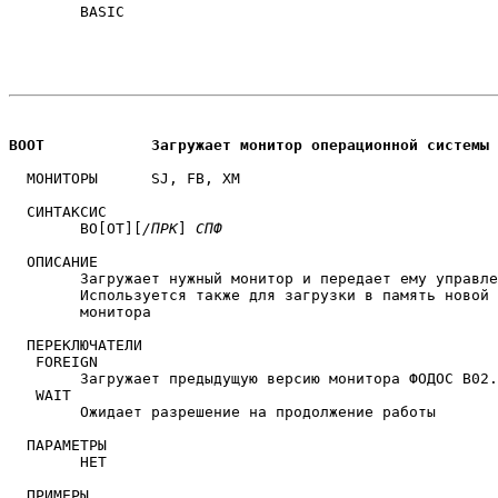
	BASIC

BOOT		Загружает монитор операционной системы
  МОНИТОРЫ	SJ, FB, XM

  СИНТАКСИС

	BO[OT][
/ПРК
] 
СПФ
  ОПИСАНИЕ

	Загружает нужный монитор и передает ему управление.

	Используется также для загрузки в память новой копии

	монитора

  ПЕРЕКЛЮЧАТЕЛИ

   FOREIGN

	Загружает предыдущую версию монитора ФОДОС В02.00

   WAIT

	Ожидает разрешение на продолжение работы

  ПАРАМЕТРЫ

	НЕТ

  ПРИМЕРЫ
