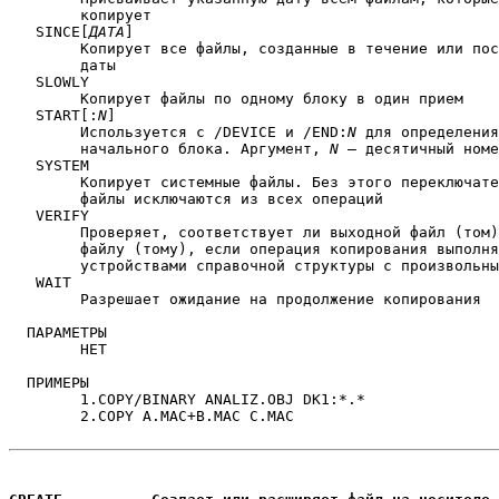
	копирует

   SINCE[
ДАТА
]

	Копирует все файлы, созданные в течение или после указанной

	даты

   SLOWLY

	Копирует файлы по одному блоку в один прием

   START[:
N
]

	Используется с /DEVICE и /END:
N
 для определения
	начального блока. Аргумент, 
N
 — десятичный номе
   SYSTEM

	Копирует системные файлы. Без этого переключателя системные

	файлы исключаются из всех операций

   VERIFY

	Проверяет, соответствует ли выходной файл (том) входному

	файлу (тому), если операция копирования выполнялась между

	устройствами справочной структуры с произвольным доступом

   WAIT

	Разрешает ожидание на продолжение копирования

  ПАРАМЕТРЫ

	НЕТ

  ПРИМЕРЫ

	1.COPY/BINARY ANALIZ.OBJ DK1:*.*

	2.COPY A.MAC+B.MAC C.MAC
