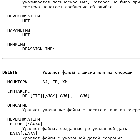
	указывается логическое имя, которое не было присвоено устройству,

	система печатает сообщение об ошибке.

  ПЕРЕКЛЮЧАТЕЛИ

	НЕТ

  ПАРАМЕТРЫ

	НЕТ

  ПРИМЕРЫ

	DEASSIGN INP:

DELETE		Удаляет файлы с диска или из очереди
  МОНИТОРЫ	SJ, FB, XM

  СИНТАКСИС

        DEL[ETE][
/ПРК
] 
СПФ
[,...
СПФ
]

  ОПИСАНИЕ

	Удаляет указанные файлы с носителя или из очереди.

  ПЕРЕКЛЮЧАТЕЛИ

   BEFORE[:
ДАТА
]

	Удаляет файлы, созданные до указанной даты

   DATA[:
ДАТА
]

	Удаляет файлы с указанной датой создания
