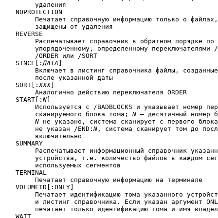
	удаления

   NOPROTECTION

	Печатает справочную информацию только о файлах, которые не 

	защищены от удаления

   REVERSE

	Распечатывает справочник в обратном порядке по отношению к

	упорядоченному, определенному переключателями /ALPHABETIZE,

	/ORDER или /SORT

   SINCE[:
ДАТА
]

	Включает в листинг справочника файлы, созданные в течение или

	после указанной даты

   SORT[:
XXX
]

	Аналогично действию переключателя ORDER

   START[:
N
]

	Используется с /BADBLOCKS и указывает номер первого

	сканируемого блока тома; 
N
 — десятичный номер б
N
 не указано, система сканирует с первого блока
	не указан /END:
N
, система сканирует том до посл
	включительно

   SUMMARY

	Распечатывает информационный справочник указанного тома 

	устройства, т.е. количество файлов в каждом сегменте и число

	используемых сегментов

   TERMINAL

	Печатает справочную информацию на терминале

   VOLUMEID[:ONLY]

	Печатает идентификацию тома указанного устройства, имя владельца

	и листинг справочника. Если указан аргумент ONLY, система

	печатает только идентификацию тома и имя владельца

   WAIT
