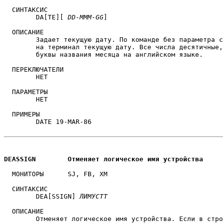
  СИНТАКСИС

        DA[TE][ 
DD-MMM-GG
]

  ОПИСАНИЕ

	Задает текущую дату. По команде без параметра система выводит 

	на терминал текущую дату. Все числа десятичные
	буквы названия месяца на английском языке.

  ПЕРЕКЛЮЧАТЕЛИ

	НЕТ

  ПАРАМЕТРЫ

	НЕТ

  ПРИМЕРЫ

	DATE 19-MAR-86

DEASSIGN	Отменяет логическое имя устройства
  МОНИТОРЫ	SJ, FB, XM

  СИНТАКСИС

	DEA[SSIGN] 
ЛИМУСТТ
  ОПИСАНИЕ

	Отменяет логическое имя устройства. Если в строке команды
