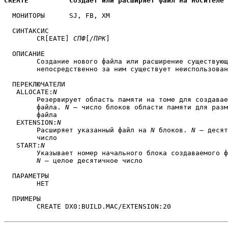
CREATE		Создает или расширяет файл на носителе
  МОНИТОРЫ	SJ, FB, XM

  СИНТАКСИС

        CR[EATE] 
СПФ
[
/ПРК
]

  ОПИСАНИЕ

	Создание нового файла или расширение существующего файла, если

	непосредственно за ним существует неиспользованная область.

  ПЕРЕКЛЮЧАТЕЛИ

   ALLOCATE:
N
	Резервирует область памяти на томе для создаваемого

	файла. 
N
 — число блоков области памяти для разм
	файла

   EXTENSION:
N
	Расширяет указанный файл на 
N
 блоков. 
N
 — десят
	число

   START:
N
	Указывает номер начального блока создаваемого файла.

N
 — целое десятичное число

  ПАРАМЕТРЫ

	НЕТ

  ПРИМЕРЫ

	CREATE DX0:BUILD.MAC/EXTENSION:20
