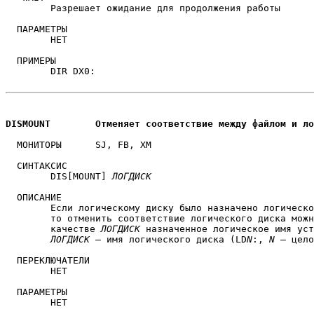
	Разрешает ожидание для продолжения работы

  ПАРАМЕТРЫ

	НЕТ

  ПРИМЕРЫ

	DIR DX0:

DISMOUNT	Отменяет соответствие между файлом и
  МОНИТОРЫ	SJ, FB, XM

  СИНТАКСИС

	DIS[MOUNT] 
ЛОГДИСК
  ОПИСАНИЕ

	Если логическому диску было назначено логическое имя устройства,

	то отменить соответствие логического диска можно, указывая в

	качестве 
ЛОГДИСК
 назначенное логическое имя уст
ЛОГДИСК
 — имя логического диска (LD
N
:, 
N
 — цело
  ПЕРЕКЛЮЧАТЕЛИ

	НЕТ

  ПАРАМЕТРЫ

	НЕТ
