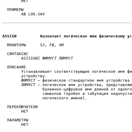
	НЕТ

  ПРИМЕРЫ

	AB LOG.SAV

ASSIGN		Назначает логическое имя физическому 
  МОНИТОРЫ	SJ, FB, XM

  СИНТАКСИС

	AS[SIGN] 
ФИМУСТ
ЛИМУСТ
  ОПИСАНИЕ

	Устанавливает соответствующее логическое имя физическому 

	устройству.

ФИМУСТ
 — физическое стандартное имя устройства

ЛИМУСТ
 — логическое имя устройства, представляю
		 буквенно-цифровое имя длиной от одного до трех

		 символов (пробел и табуляция недопустимы для

		 логического имени).

  ПЕРЕКЛЮЧАТЕЛИ

	НЕТ

  ПАРАМЕТРЫ

	НЕТ
