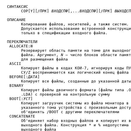
  СИНТАКСИС

	COP[Y][
/ПРК
] 
ВХОДСПФ
[,...
ВХОДСПФ
][
/ПРК
] 
ВЫХОДСП
  ОПИСАНИЕ

	Копирование файлов, носителей, а также систем.

	Допускается использование встроенной конструкции

	только в спецификации входного файла.

  ПЕРЕКЛЮЧАТЕЛИ

   ALLOCATE:
N
	Резервирует область памяти на томе для выходного

	файла. Аргумент, 
N
 — число блоков области памят
	для размещения файла

   ASCII

	Копирует файлы в кодах КОИ-7, игнорируя коды ПУС,ЗБ;

	СУ/Z воспринимается как логический конец файла

   BEFORE[:
ДАТА
]

	Копирует все файлы, созданные до указанной даты

   BINARY

	Копирует файлы двоичного формата (файлы типа .OBJ и

	.LDA) с проверкой на контрольную сумму

   BOOT[:
УСТ
]

	Копирует загрузчик системы из файла монитора в блоки 0 и 2-5

	указанного тома устройства с произвольным доступом. Нельзя

	об'единять /BOOT с другими переключателями

   CONCATENATE

	Об'единяет набор входных файлов и копирует их в виде одного

	выходного файла. Конструкция * и % недопустима в спецификации

	выходного файла
