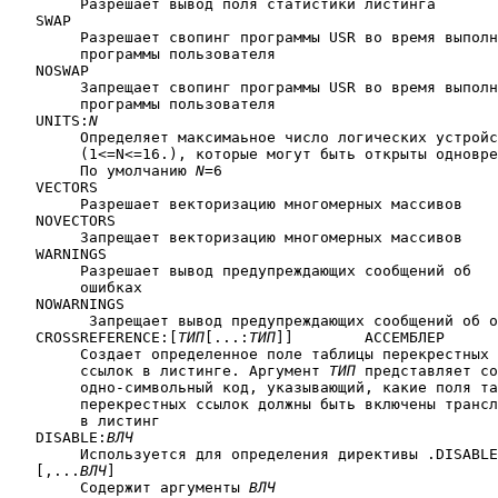
	Разрешает вывод поля статистики листинга

   SWAP

	Разрешает свопинг программы USR во время выполнения

	программы пользователя

   NOSWAP

	Запрещает свопинг программы USR во время выполнения

	программы пользователя

   UNITS:
N
	Определяет максимаьное число логических устройств

	(1<=N<=16.), которые могут быть открыты одновременно.

	По умолчанию 
N
=6

   VECTORS

	Разрешает векторизацию многомерных массивов

   NOVECTORS

	Запрещает векторизацию многомерных массивов

   WARNINGS

	Разрешает вывод предупреждающих сообщений об

	ошибках

   NOWARNINGS

	 Запрещает вывод предупреждающих сообщений об ошибках

   CROSSREFERENCE:[
ТИП
[...:
ТИП
]]	АССЕМБЛЕР

	Создает определенное поле таблицы перекрестных

	ссылок в листинге. Аргумент 
ТИП
 представляет со
	одно-символьный код, указывающий, какие поля таблицы

	перекрестных ссылок должны быть включены транслятором

	в листинг

   DISABLE:
ВЛЧ
	Используется для определения директивы .DISABLE

   [,...
ВЛЧ
]

	Содержит аргументы 
ВЛЧ