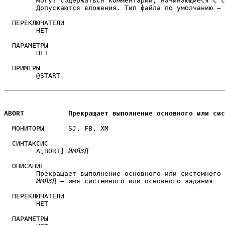
	могут содержаться комментарии, начинающиеся с символа «!».

	Допускаются вложения. Тип файла по умолчанию — .COM

  ПЕРЕКЛЮЧАТЕЛИ

	НЕТ

  ПАРАМЕТРЫ

	НЕТ

  ПРИМЕРЫ

	@START

ABORT		Прекращает выполнение основного или с
  МОНИТОРЫ 	SJ, FB, XM 

  СИНТАКСИС

	A[BORT] 
ИМЯЗД
  ОПИСАНИЕ

	Прекращает выполнение основного или системного задания.

ИМЯЗД
 — имя системного или основного задания

  ПЕРЕКЛЮЧАТЕЛИ

	НЕТ

  ПАРАМЕТРЫ
