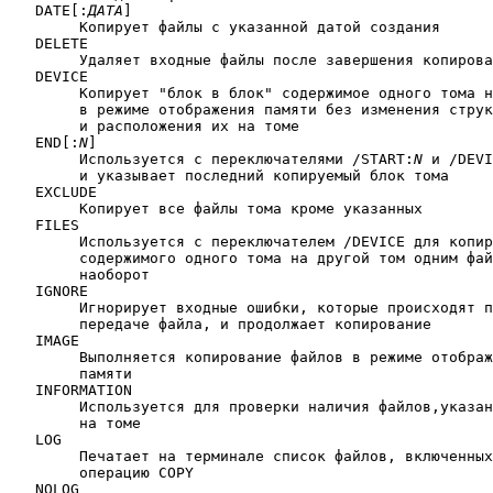
   DATE[:
ДАТА
]

	Копирует файлы с указанной датой создания

   DELETE

	Удаляет входные файлы после завершения копирования

   DEVICE

	Копирует "блок в блок" содержимое одного тома на другой

	в режиме отображения памяти без изменения структуры файлов

	и расположения их на томе

   END[:
N
]

	Используется с переключателями /START:
N
 и /DEVI
	и указывает последний копируемый блок тома

   EXCLUDE

	Копирует все файлы тома кроме указанных

   FILES

	Используется с переключателем /DEVICE для копирования

	содержимого одного тома на другой том одним файлом или

	наоборот

   IGNORE

	Игнорирует входные ошибки, которые происходят при

	передаче файла, и продолжает копирование

   IMAGE

	Выполняется копирование файлов в режиме отображения

	памяти

   INFORMATION

	Используется для проверки наличия файлов,указанных в строке,

	на томе

   LOG

	Печатает на терминале список файлов, включенных в 

	операцию COPY

   NOLOG
