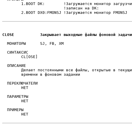
	1.BOOT DK:	  !Загружается монитор загрузчик, которого

                          !записан на DK:

	2.BOOT DX0:FMONSJ !Загружается монитор FMONSJ

CLOSE		Закрывает выходные файлы фоновой задачи
  МОНИТОРЫ	SJ, FB, XM

  СИНТАКСИС

	CL[OSE]

  ОПИСАНИЕ

	Делает постоянными все файлы, открытые в текущий момент

	времени в фоновом задании

  ПЕРЕКЛЮЧАТЕЛИ

	НЕТ

  ПАРАМЕТРЫ

	НЕТ

  ПРИМЕРЫ

	НЕТ
