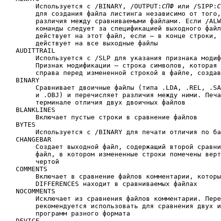
	Используется с /BINARY, /OUTPUT:
СПФ
 или /SIPP:
С
	для создания файла листинга независимо от того,существуют ли

	различия между сравниваемыми файлами. Если /ALWAYS в строке

	команды следует за спецификацией выходного файла, то он 

	действует на этот файл, если — в конце строки, то /ALWAYS

	действует на все выходные файлы

   AUDITTRAIL

	Используется с /SLP для указания признака модификации.

	Признак модификации — строка символов, которая появляется 

	справа перед измененной строкой в файле, создаваемом по /LST

   BINARY

	Сравнивает двоичные файлы (типа .LDA, .REL, .SAV  

	и .OBJ) и перечисляет различия между ними. Печатает на

	терминале отличия двух двоичных файлов

   BLANKLINES

	Включает пустые строки в сравнение файлов

   BYTES

	Используется с /BINARY для печати отличия по байтам

   CHANGEBAR

	Создает выходной файл, содержащий второй сравниваемый

	файл, в котором измененные строки помечены вертикальной

	чертой

   COMMENTS

	Включает в сравнение файлов комментарии, которые команда

	DIFFERENCES находит в сравниваемых файлах

   NOCOMMENTS

	Исключает из сравнения файлов комментарии. Переключатель

	рекомендуется использовать для сравнения двух исходных

	программ разного формата

   DEVICE
