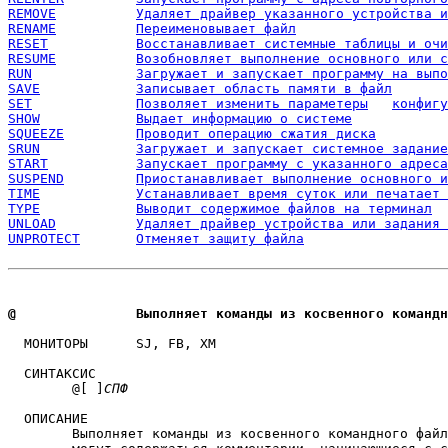
REMOVE		Удаляет драйвер указанного устройства
RENAME		Переименовывает файл
RESET		Восстанавливает системные таблицы и 
RESUME		Возобновляет выполнение основного ил
RUN		Загружает и запускает программу на вып
SAVE		Записывает область памяти в файл
SET		Позволяет изме
SHOW		Выдает информацию о системе
SQUEEZE		Проводит операцию сжатия диска
SRUN		Загружает и запускает системное задание
START		Запускает программу с указанного адреса
SUSPEND		Приостанавливает выполнение основног
TIME		Устанавливает время суток или печатае
TYPE		Выводит содержимое файлов на терминал
UNLOAD		Удаляет драйвер устройства или задани
UNPROTECT	Отменяет защиту файла
@		Выполняет команды из косвенного команд
  МОНИТОРЫ 	SJ, FB, XM 

  СИНТАКСИС

	@[ ]
СПФ
  ОПИСАНИЕ

	Выполняет команды из косвенного командного фай