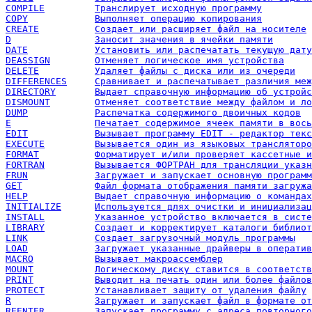
COMPILE		Транслирует исходную программу
COPY		Выполняет операцию копирования
CREATE		Создает или расширяет файл на носителе
D		Заносит значения в ячейки памяти
DATE		Установить или распечатать текущую дату
DEASSIGN	Отменяет логическое имя устройства
DELETE		Удаляет файлы с диска или из очереди
DIFFERENCES	Сравнивает и распечатывает различия 
DIRECTORY	Выдает справочную информацию об устрой
DISMOUNT	Отменяет соответствие между файлом и
DUMP		Распечатка содержимого двоичных кодов
E		Печатает содержимое ячеек памяти в вос
EDIT		Вызывает программу EDIT - редактор тек
EXECUTE		Вызывается один из языковых транслятор
FORMAT		Форматирует и/или проверяет кассетные
FORTRAN		Вызывается ФОРТРАН для трансляции ука
FRUN		Загружает и запускает основную програм
GET		Файл формата отображения памяти загру
HELP		Выдает справочную информацию о командах
INITIALIZE	Используется длях очистки и инициал
INSTALL		Указанное устройство включается в сист
LIBRARY		Создает и корректирует каталоги библ
LINK		Создает загрузочный модуль программы
LOAD		Загружает указанные драйверы в операт
MACRO		Вызывает макроассемблер
MOUNT		Логическому диску ставится в соответс
PRINT		Выводит на печать один или более файлов
PROTECT		Устанавливает защиту от удаления файлу
R		Загружает и запускает файл в формате о
REENTER		Запускает программу с адреса повторно