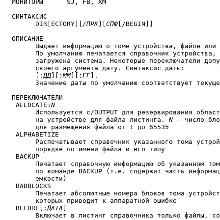
  МОНИТОРЫ	SJ, FB, XM

  СИНТАКСИС

        DIR[ECTORY][
/ПРК
][
СПФ
[/BEGIN]]

  ОПИСАНИЕ

	Выдает информацию о томе устройства, файле или группе файлов.

	По умолчанию печатается справочник устройства, с которого 

	загружена система. Некоторые переключатели допускают в качестве

	своего аргумента дату. Синтаксис даты:

	[:
ДД
][:
ММ
][:
ГГ
].

	Значение даты по умолчанию соответствует текущей системной дате

  ПЕРЕКЛЮЧАТЕЛИ

   ALLOCATE:
N
	Используется с/OUTPUT для резервирования области памяти    

	на устройстве для файла листинга. 
N
 — число бло
	для размещения файла от 1 до 65535

   ALPHABETIZE

	Распечатывает справочник указанного тома устройства в алфавитном

	порядке по имени файла и его типу

   BACKUP

	Печатает справочную информацию об указанном томе, который создан

	по команде BACKUP (т.е. содержит часть информации тома большой

	емкости)

   BADBLOCKS

	Печатает абсолютные номера блоков тома устройства, чтение 

	которых приводит к аппаратной ошибке

   BEFORE[:
ДАТА
]

	Включает в листинг справочника только файлы, созданные до
