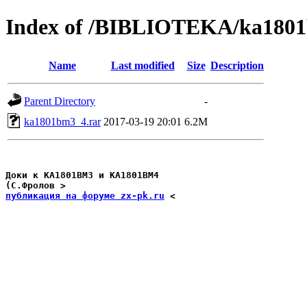
Index of /BIBLIOTEKA/ka180
Name
Last modified
Size
Description
Parent Directory
-
ka1801bm3_4.rar
2017-03-19 20:01
6.2M
Доки к КА1801ВМ3 и КА1801ВМ4

публикация на форуме zx-pk.ru
 <
