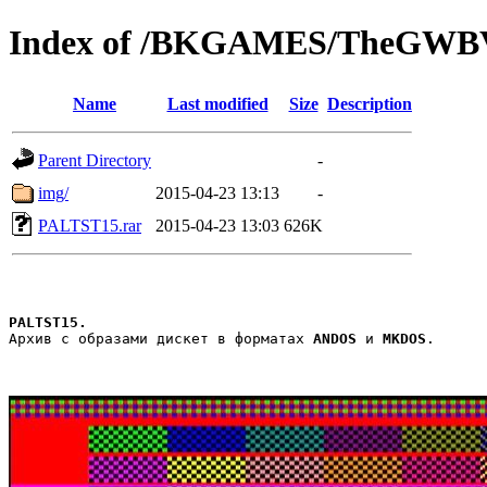
Index of /BKGAMES/TheGWB
Name
Last modified
Size
Description
Parent Directory
-
img/
2015-04-23 13:13
-
PALTST15.rar
2015-04-23 13:03
626K
PALTST15.
Aрхив с образами дискет в форматах 
ANDOS
 и 
MKDOS