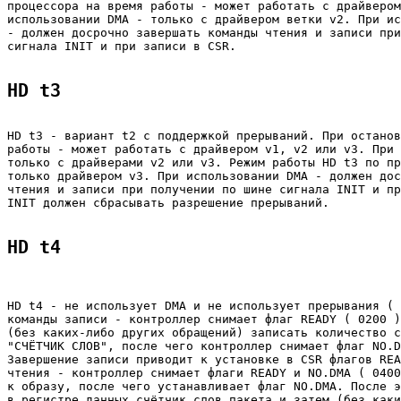
процессора на время работы - может работать с драйвером
использовании DMA - только с драйвером ветки v2. При ис
- должен досрочно завершать команды чтения и записи при
сигнала INIT и при записи в CSR.

HD t3
HD t3 - вариант t2 с поддержкой прерываний. При останов
работы - может работать с драйвером v1, v2 или v3. При 
только с драйверами v2 или v3. Режим работы HD t3 по пр
только драйвером v3. При использовании DMA - должен дос
чтения и записи при получении по шине сигнала INIT и пр
INIT должен сбрасывать разрешение прерываний.

HD t4
HD t4 - не использует DMA и не использует прерывания ( 
команды записи - контроллер снимает флаг READY ( 0200 )
(без каких-либо других обращений) записать количество с
"СЧЁТЧИК СЛОВ", после чего контроллер снимает флаг NO.D
Завершение записи приводит к установке в CSR флагов REA
чтения - контроллер снимает флаги READY и NO.DMA ( 0400
к образу, после чего устанавливает флаг NO.DMA. После э
в регистре данных счётчик слов пакета и затем (без каки