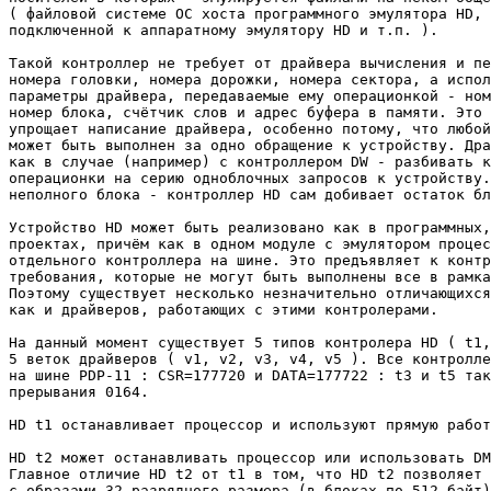
( файловой системе ОС хоста программного эмулятора HD, 
подключенной к аппаратному эмулятору HD и т.п. ).

Такой контроллер не требует от драйвера вычисления и пе
номера головки, номера дорожки, номера сектора, а испол
параметры драйвера, передаваемые ему операционкой - ном
номер блока, счётчик слов и адрес буфера в памяти. Это 
упрощает написание драйвера, особенно потому, что любой
может быть выполнен за одно обращение к устройству. Дра
как в случае (например) с контроллером DW - разбивать к
операционки на серию одноблочных запросов к устройству.
неполного блока - контроллер HD сам добивает остаток бл
Устройство HD может быть реализовано как в программных,
проектах, причём как в одном модуле с эмулятором процес
отдельного контроллера на шине. Это предъявляет к контр
требования, которые не могут быть выполнены все в рамка
Поэтому существует несколько незначительно отличающихся
как и драйверов, работающих с этими контролерами.

На данный момент существует 5 типов контролера HD ( t1,
5 веток драйверов ( v1, v2, v3, v4, v5 ). Все контролле
на шине PDP-11 : CSR=177720 и DATA=177722 : t3 и t5 так
прерывания 0164.

HD t1 останавливает процессор и используют прямую работ
HD t2 может останавливать процессор или использовать DM
Главное отличие HD t2 от t1 в том, что HD t2 позволяет 
с образами 32-разрядного размера (в блоках по 512 байт)