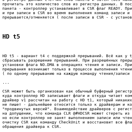
прочитать это количество слов из регистра данных. В пос
пакета - контроллер устанавливает в CSR флаг READY. При
и при записи в CSR во время выполнения команд записи и 
прерывается/отменяется ( после записи в CSR - с установ
HD t5
HD t5 - вариант t4 с поддержкой прерываний. Всё как у t
сбрасывать разрешение прерываний. При разрешённых преры
установки флага NO.DMA в операциях чтения и записи. При
прерывания возникают только в процессе выполнения чтени
( по одному прерыванию на каждую команду чтения/записи 
...

CSR может быть организован как обычный буферный регистр
куда контроллер HD записывает флаги и откуда читает ком
драйвер v1 рассчитан на работу с HD t1, который никаких
не пишет - дальнейшее относится только к драйверам и ко
"продвинутых версий". Взаимодействие драйверов с регист
на допущении, что команда CLR @#HDCSR может стереть из 
но если контроллер не занят выполнением записи или чтен
очистку CSR как команду CheckUnit и восстановит все фла
обращения драйвера к CSR.
