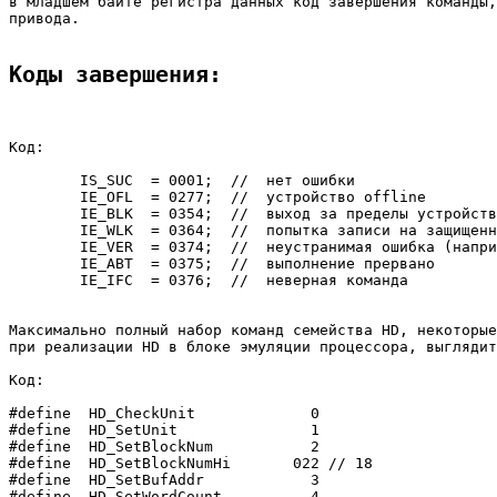
в младшем байте регистра данных код завершения команды,
привода.

Коды завершения:
Код:

	IS_SUC	= 0001;  //  нет ошибки

	IE_OFL	= 0277;  //  устройство offline

	IE_BLK	= 0354;  //  выход за пределы устройства

	IE_WLK	= 0364;  //  попытка записи на защищенное устройство

	IE_VER	= 0374;  //  неустранимая ошибка (например bus error)

	IE_ABT	= 0375;  //  выполнение прервано

	IE_IFC	= 0376;  //  неверная команда

Максимально полный набор команд семейства HD, некоторые
при реализации HD в блоке эмуляции процессора, выглядит
Код:

#define  HD_CheckUnit             0

#define  HD_SetUnit               1

#define  HD_SetBlockNum           2

#define  HD_SetBlockNumHi       022 // 18

#define  HD_SetBufAddr            3

#define  HD_SetWordCount          4
