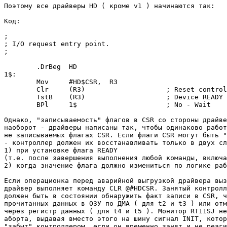
Поэтому все драйверы HD ( кроме v1 ) начинаются так:

Код:

;

; I/O request entry point.

;

	.DrBeg	HD

1$:

	Mov	#HD$CSR,  R3

	Clr	(R3)			; Reset controller if READ not completed

	TstB	(R3)			; Device READY ?

	BPl	1$			; No - Wait

Однако, "записываемость" флагов в CSR со стороны драйве
наоборот - драйверы написаны так, чтобы одинаково работ
не записываемых флагах CSR. Если флаги CSR могут быть "
- контроллер должен их восстанавливать только в двух сл
1) при установке флага READY

(т.е. после завершения выполнения любой команды, включа
2) когда значение флага должно измениться по логике раб
Если операционка перед аварийной выгрузкой драйвера выз
драйвер выполняет команду CLR @#HDCSR. Занятый контролл
должен быть в состоянии обнаружить факт записи в CSR, ч
прочитанных данных в ОЗУ по ДМА ( для t2 и t3 ) или отм
через регистр данных ( для t4 и t5 ). Монитор RT11SJ не
аборта, выдавая вместо этого на шину сигнал INIT, котор
"забыт" контроллером, если он временно занят и не реаги