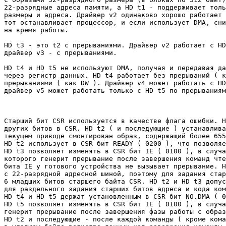
22-разрядные адреса памяти, а HD t1 - поддерживает толь
размеры и адреса. Драйвер v2 одинаково хорошо работает 
тот останавливает процессор, и если использует DMA, сни
на время работы.

HD t3 - это t2 с прерываниями. Драйвер v2 работает с HD
драйвер v3 - с прерываниями.

HD t4 и HD t5 не используют DMA, получая и передавая да
через регистр данных. HD t4 работает без прерываний ( к
прерываниями ( как DW ). Драйвер v4 может работать c HD
драйвер v5 может работать только с HD t5 по прерываниям
Старший бит CSR используется в качестве флага ошибки. H
других битов в CSR. HD t2 ( и последующие ) устанавлива
текущем приводе смонтирован образ, содержащий более 655
HD t2 использует в CSR бит READY ( 0200 ), что позволяе
HD t3 позволяет изменять в CSR бит IE ( 0100 ), в случа
которого генерит прерывание после завершения команд чте
бита IE у готового устройства не вызывает прерывание. H
с 22-разрядной адресной шиной, поэтому для задания стар
6 младших битов старшего байта CSR. HD t2 и HD t3 допус
для раздельного задания старших битов адреса и кода ком
HD t4 и HD t5 держат установленным в CSR бит NO.DMA ( 0
HD t5 позволяет изменять в CSR бит IE ( 0100 ), в случа
генерит прерывание после завершения фазы работы с образ
HD t2 и последующие - после каждой команды ( кроме кома