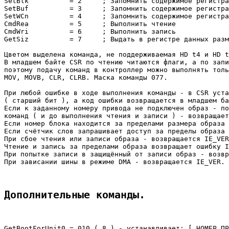
SetBlk		= 2	; Запомнить содержимое регистра данных в качестве номера блока.

SetBuf		= 3	; Запомнить содержимое регистра данных в качестве адреса буфера.

SetWCn		= 4	; Запомнить содержимое регистра данных в качестве счётчика слов.

CmdRea		= 5	; Выполнить чтение

CmdWri		= 6	; Выполнить запись

GetSiz		= 7	; Выдать в регистре данных размер файла образа ( в блоках по 512 байт )

Цветом выделена команда, не поддерживаемая HD t4 и HD t
В младшем байте CSR по чтению читаются флаги, а по запи
поэтому подачу команд в контроллер можно выполнять толь
MOV, MOVB, CLR, CLRB. Маска команды 077.

При любой ошибке в ходе выполнения команды - в CSR уста
( старший бит ), а код ошибки возвращается в младшем ба
Если к заданному номеру привода не подключен образ - по
команд ( и до выполнения чтения и записи ) - возвращает
Если номер блока находится за пределами размера образа 
Если счётчик слов запрашивает доступ за пределы образа 
При сбое чтения или записи образа - возвращается IE_VER
Чтение и запись за пределами образа возвращает ошибку I
При попытке записи в защищённый от записи образ - возвр
При зависании шины в режиме DMA - возвращается IE_VER.

Дополнительные команды.
GetBootForUnit0 = 010 ( 8 ) - устанавливает: [ НОМЕР ПР