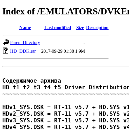
Index of /EMULATORS/DVKE
Name
Last modified
Size
Description
Parent Directory
-
HD_DDK.rar
2017-09-29 01:38
1.9M
Содержимое архива

HD t1 t2 t3 t4 t5 Driver Distribution
~~~~~~~~~~~~~~~~~~~~~~~~~~~~~~~~~~~~~
HDv1_SYS.DSK = RT-11 v5.7 + HD.SYS v1
HDv2_SYS.DSK = RT-11 v5.7 + HD.SYS v2
HDv3_SYS.DSK = RT-11 v5.7 + HD.SYS v3
HDv4_SYS.DSK = RT-11 v5.7 + HD.SYS v4