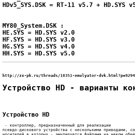
HDv5_SYS.DSK = RT-11 v5.7 + HD.SYS v5
MY80_System.DSK :

HE.SYS = HD.SYS v2.0

HF.SYS = HD.SYS v3.0

HG.SYS = HD.SYS v4.0

http://zx-pk.ru/threads/18351-emulyator-dvk.html?p=9294
Устройство HD - варианты ко
Устройство HD
 - контроллер, предназначенный для реализации

псевдо-дискового устройства с несколькими приводами, со
носителей в которых - эмулируется файлами на неком обще