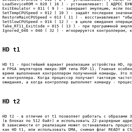
LoadSeviceROM = 020 ( 16 ) - устанавливает: [ АДРЕС БУФ
ExitEmulator = 011 ( 9 ) - завершает эмуляцию, если пос
SetTempCPUSpeed = 012 ( 10 ) - задаёт последнее значени
RestoreMainCPUSpeed = 013 ( 11 ) - восстанавливает "обы
SetSlowCPUSpeed = 014 ( 12 ) - в цикле ожидания операци
Take_RT11_ExitCode = 015 ( 13 ) - при программной эмуля
Ignored_040 = 040 ( 32 ) - игнорируется контроллером, к
HD t1
HD t1 - простейший вариант реализации устройства HD, пр
и FPGA эмуляторов микро-ЭВМ типа PDP-11. Главная особен
время выполнения контроллером полученной команды. Это п
и контроллера. Когда процессор получает тактовую частот
ожидания, а когда контроллер выполняет команду - процес
HD t2
HD t2 - в отличие от t1 позволяет работать с образами 3
(в блоках по 512 байт) и использовать 22-разрядные адре
В зависимости от реализации может останавливать процесс
как HD t1, или использовать DMA, снимая флаг READY в CS