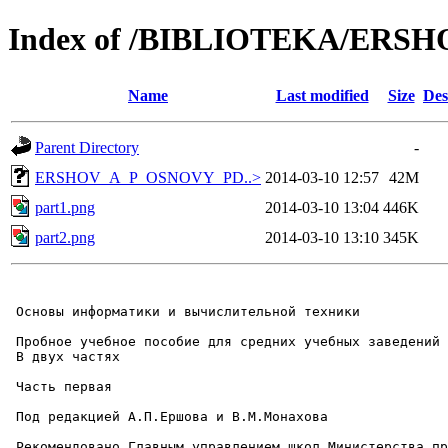
Index of /BIBLIOTEKA/ER
Name
Last modified
Size
Des
Parent Directory
-
ERSHOV_A_P_OSNOVY_PD..>
2014-03-10 12:57
42M
part1.png
2014-03-10 13:04
446K
part2.png
2014-03-10 13:10
345K
 Основы информатики и вычислительной техники

 Пробное учебное пособие для средних учебных заведений

 В двух частях

 Часть первая

 Под редакцией А.П.Ершова и В.М.Монахова

 Рекомендовано Главным управлением школ Министерства пр