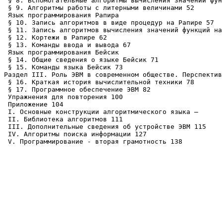
 § 8. Вспомогательные алгоритмы вычисления значений фун
 § 9. Алгоритмы работы с литерными величинами 52

 Язык программирования Рапира

 § 10. Запись алгоритмов в виде процедур на Рапире 57

 § 11. Запись алгоритмов вычисления значений функций на
 § 12. Кортежи в Рапире 62

 § 13. Команды ввода и вывода 67

 Язык программирования Бейсик

 § 14. Общие сведения о языке Бейсик 71

 § 15. Команды языка Бейсик 73

Раздел III. Роль ЭВМ в современном обществе. Перспектив
 § 16. Краткая история вычислительной техники 78

 § 17. Программное обеспечение ЭВМ 82

 Упражнения для повторения 100

 Приложение 104

 I. Основные конструкции алгоритмического языка —

 II. Библиотека алгоритмов 111

 III. Дополнительные сведения об устройстве ЭВМ 115

 IV. Алгоритмы поиска информации 127

 V. Программирование - вторая грамотность 138