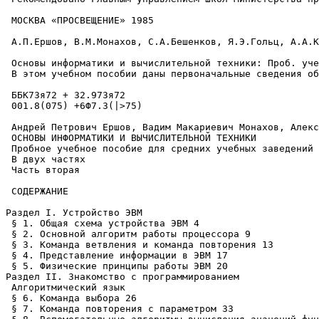
 МОСКВА «ПРОСВЕЩЕНИЕ» 1985

 А.П.Ершов, В.М.Монахов, С.А.Бешенков, Я.Э.Гольц, А.А.К
 Основы информатики и вычислительной техники: Проб. уче
 В этом учебном пособии даны первоначальные сведения об
 ББК73я72 + 32.973я72

 001.8(075) +6Ф7.3(|>75)

 Андрей Петрович Ершов, Вадим Макариевич Монахов, Алекс
 ОСНОВЫ ИНФОРМАТИКИ И ВЫЧИСЛИТЕЛЬНОЙ ТЕХНИКИ

 Пробное учебное пособие для средних учебных заведений

 В двух частях

 Часть вторая

 СОДЕРЖАНИЕ

Раздел I. Устройство ЭВМ

 § 1. Общая схема устройства ЭВМ 4

 § 2. Основной алгоритм работы процессора 9

 § 3. Команда ветвления и команда повторения 13

 § 4. Представление информации в ЭВМ 17

 § 5. Физические принципы работы ЭВМ 20

Раздел II. Знакомство с программированием

 Алгоритмический язык

 § 6. Команда выбора 26

 § 7. Команда повторения с параметром 33
