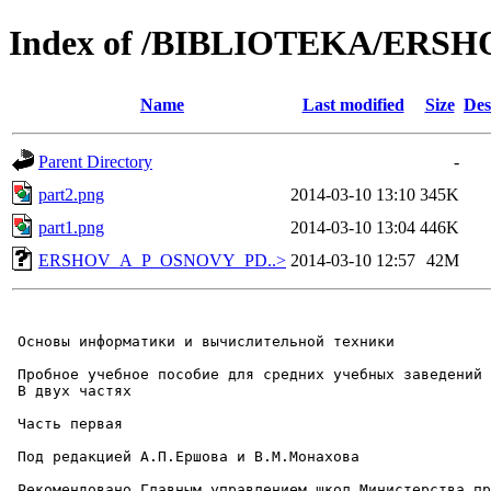
Index of /BIBLIOTEKA/ER
Name
Last modified
Size
Des
Parent Directory
-
part2.png
2014-03-10 13:10
345K
part1.png
2014-03-10 13:04
446K
ERSHOV_A_P_OSNOVY_PD..>
2014-03-10 12:57
42M
 Основы информатики и вычислительной техники

 Пробное учебное пособие для средних учебных заведений

 В двух частях

 Часть первая

 Под редакцией А.П.Ершова и В.М.Монахова

 Рекомендовано Главным управлением школ Министерства пр