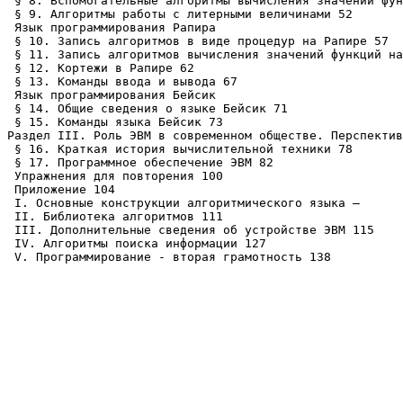
 § 8. Вспомогательные алгоритмы вычисления значений фун
 § 9. Алгоритмы работы с литерными величинами 52

 Язык программирования Рапира

 § 10. Запись алгоритмов в виде процедур на Рапире 57

 § 11. Запись алгоритмов вычисления значений функций на
 § 12. Кортежи в Рапире 62

 § 13. Команды ввода и вывода 67

 Язык программирования Бейсик

 § 14. Общие сведения о языке Бейсик 71

 § 15. Команды языка Бейсик 73

Раздел III. Роль ЭВМ в современном обществе. Перспектив
 § 16. Краткая история вычислительной техники 78

 § 17. Программное обеспечение ЭВМ 82

 Упражнения для повторения 100

 Приложение 104

 I. Основные конструкции алгоритмического языка —

 II. Библиотека алгоритмов 111

 III. Дополнительные сведения об устройстве ЭВМ 115

 IV. Алгоритмы поиска информации 127

 V. Программирование - вторая грамотность 138