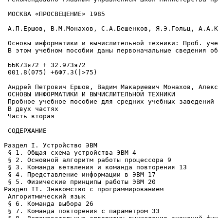
 МОСКВА «ПРОСВЕЩЕНИЕ» 1985

 А.П.Ершов, В.М.Монахов, С.А.Бешенков, Я.Э.Гольц, А.А.К
 Основы информатики и вычислительной техники: Проб. уче
 В этом учебном пособии даны первоначальные сведения об
 ББК73я72 + 32.973я72

 001.8(075) +6Ф7.3(|>75)

 Андрей Петрович Ершов, Вадим Макариевич Монахов, Алекс
 ОСНОВЫ ИНФОРМАТИКИ И ВЫЧИСЛИТЕЛЬНОЙ ТЕХНИКИ

 Пробное учебное пособие для средних учебных заведений

 В двух частях

 Часть вторая

 СОДЕРЖАНИЕ

Раздел I. Устройство ЭВМ

 § 1. Общая схема устройства ЭВМ 4

 § 2. Основной алгоритм работы процессора 9

 § 3. Команда ветвления и команда повторения 13

 § 4. Представление информации в ЭВМ 17

 § 5. Физические принципы работы ЭВМ 20

Раздел II. Знакомство с программированием

 Алгоритмический язык

 § 6. Команда выбора 26

 § 7. Команда повторения с параметром 33
