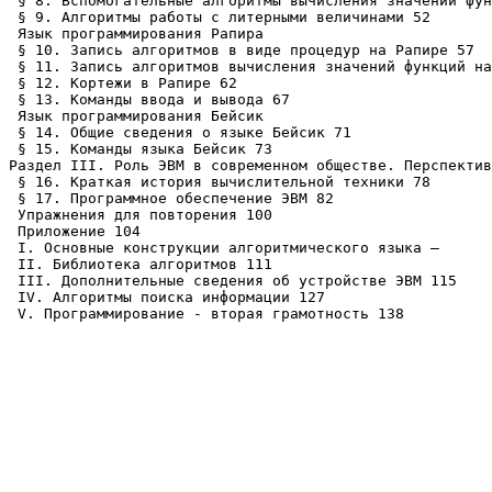
 § 8. Вспомогательные алгоритмы вычисления значений фун
 § 9. Алгоритмы работы с литерными величинами 52

 Язык программирования Рапира

 § 10. Запись алгоритмов в виде процедур на Рапире 57

 § 11. Запись алгоритмов вычисления значений функций на
 § 12. Кортежи в Рапире 62

 § 13. Команды ввода и вывода 67

 Язык программирования Бейсик

 § 14. Общие сведения о языке Бейсик 71

 § 15. Команды языка Бейсик 73

Раздел III. Роль ЭВМ в современном обществе. Перспектив
 § 16. Краткая история вычислительной техники 78

 § 17. Программное обеспечение ЭВМ 82

 Упражнения для повторения 100

 Приложение 104

 I. Основные конструкции алгоритмического языка —

 II. Библиотека алгоритмов 111

 III. Дополнительные сведения об устройстве ЭВМ 115

 IV. Алгоритмы поиска информации 127

 V. Программирование - вторая грамотность 138