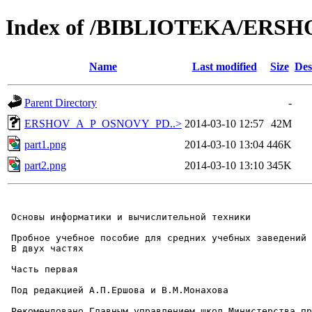
Index of /BIBLIOTEKA/ER
Name
Last modified
Size
Des
Parent Directory
-
ERSHOV_A_P_OSNOVY_PD..>
2014-03-10 12:57
42M
part1.png
2014-03-10 13:04
446K
part2.png
2014-03-10 13:10
345K
 Основы информатики и вычислительной техники

 Пробное учебное пособие для средних учебных заведений

 В двух частях

 Часть первая

 Под редакцией А.П.Ершова и В.М.Монахова

 Рекомендовано Главным управлением школ Министерства пр