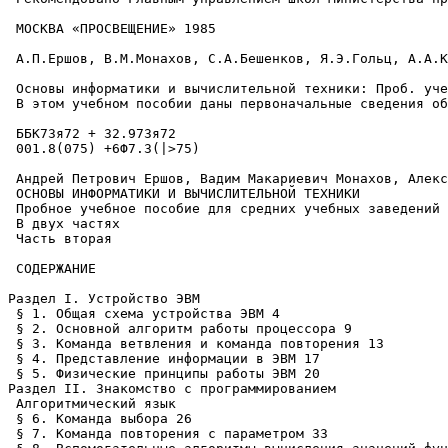
 МОСКВА «ПРОСВЕЩЕНИЕ» 1985

 А.П.Ершов, В.М.Монахов, С.А.Бешенков, Я.Э.Гольц, А.А.К
 Основы информатики и вычислительной техники: Проб. уче
 В этом учебном пособии даны первоначальные сведения об
 ББК73я72 + 32.973я72

 001.8(075) +6Ф7.3(|>75)

 Андрей Петрович Ершов, Вадим Макариевич Монахов, Алекс
 ОСНОВЫ ИНФОРМАТИКИ И ВЫЧИСЛИТЕЛЬНОЙ ТЕХНИКИ

 Пробное учебное пособие для средних учебных заведений

 В двух частях

 Часть вторая

 СОДЕРЖАНИЕ

Раздел I. Устройство ЭВМ

 § 1. Общая схема устройства ЭВМ 4

 § 2. Основной алгоритм работы процессора 9

 § 3. Команда ветвления и команда повторения 13

 § 4. Представление информации в ЭВМ 17

 § 5. Физические принципы работы ЭВМ 20

Раздел II. Знакомство с программированием

 Алгоритмический язык

 § 6. Команда выбора 26

 § 7. Команда повторения с параметром 33
