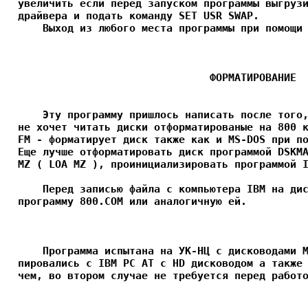
  увеличить если перед запуском программы выгрузи
  драйвера и подать команду SET USR SWAP. 

      Выход из любого места программы при помощи 
		                 ФОРМАТИРОВАНИЕ

      Эту программу пришлось написать после того,
  не хочет читать диски отформатированые на 800 к
  FM - форматирует диск также как и MS-DOS при по
  Еще лучше отформатировать диск программой DSKMA
  MZ ( LOA MZ ), проинициализировать программой I
      Перед записью файла с компьютера IBM на дис
  программу 800.COM или аналогичную ей.

      Программа испытана на УК-НЦ с дисководами М
  пировались с IBM PC AT с HD дисководом а также 
  чем, во втором случае не требуется перед работо