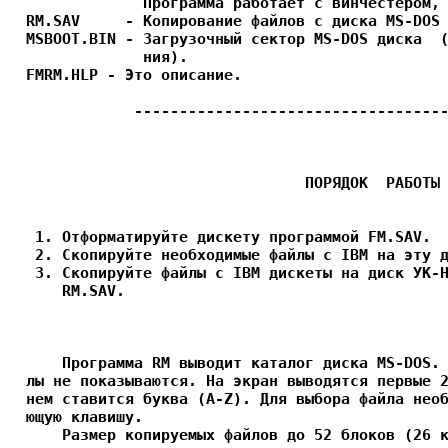
               Программа работает с винчестером, 
  RM.SAV     - Копирование файлов с диска MS-DOS 
  MSBOOT.BIN - Загрузочный сектор MS-DOS диска  (
               ния).

  FMRM.HLP - Это описание.

              -----------------------------------
		                 ПОРЯДОК  РАБОТЫ

   1. Отформатируйте дискету программой FM.SAV.

   2. Скопируйте необходимые файлы с IBM на эту д
   3. Скопируйте файлы с IBM дискеты на диск УК-Н
      RM.SAV.

      Программа RM выводит каталог диска MS-DOS. 
  лы не показываются. На экран выводятся первые 2
  нем ставится буква (A-Z). Для выбора файла необ
  ющую клавишу.

      Размер копируемых файлов до 52 блоков (26 к