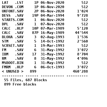
LAT   .LST     1P 06-Nov-2020        512

DEVON .COM     1P 06-Nov-2020        512

UKFONT.SAV     2P 06-Nov-2020      1'024

DESS  .SAV    19P 04-Mar-1994      9'728

STARTS.COM     1  06-Nov-2020        512

DPL   .SAV     1  07-Nov-2020        512

CALC  .HLP    10P 07-Mar-1989      5'120

CALC  .SAV    87P 16-May-1989     44'544

BLOHA .SAV     3  02-Aug-1993      1'536

STM   .SAV     5  14-Oct-1992      2'560

SCRSET.SAV     1  19-Mar-1993        512

FM    .SAV     6  31-May-1992      3'072

IBM   .SAV    17  31-May-1992      8'704

RM    .SAV     8  31-May-1992      4'096

MSBOOT.BIN     1  31-May-1992        512

FMRM  .HLP     6  06-Oct-1993      3'072

< UNUSED >   899                 460'288

---------- ------ ----------- ----------

 55 Files, 687 Blocks

 899 Free blocks
