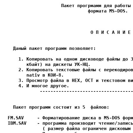
		      Пакет прогрмамм для работы с дисками

               			формата MS-DOS.

		                 О П И С А Н И Е

    Даный пакет программ позволяет:

      1. Копировать на одном дисководе файлы до 3
         кбайт) на дискеты УК-НЦ.

      2. Копировать текстовые файлы с перекодиров
         nativ в КОИ-8.

      3. Просмотр файла в HEX, OCT и текстовом ви
      4. И многое другое.  

              -----------------------------------
    Пакет программ состоит из 5  файлов:

  FM.SAV     - Форматирование диска в MS-DOS форм
  IBM.SAV    - программа производит чтение/запись
               ( размер файла ограничен дисковым 