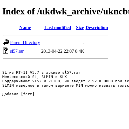
Index of /ukdwk_archive/ukncb
Name
Last modified
Size
Description
Parent Directory
-
sl57.rar
2013-04-22 22:07
8.4K
SL из RT-11 V5.7 в архиве sl57.rar

Mentecовский SL, SLMIN и SLX.

Поддерживают VT52 и VT100, не вводят VT52 в HOLD при вк
SLMIN наверное в таком варианте MIN можно назвать тольк