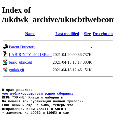
Index of
/ukdwk_archive/ukncbtlwebcomp
Name
Last modified
Size
Description
Parent Directory
-
LABIRINTY_2021SE.rar
2021-04-20 00:36
737K
basic_uknc.gif
2021-04-18 13:17
303K
gmlab.gif
2021-04-18 12:46
51K
Вторая редакция 
уже публиковавшегося ранее сборника
ИГРЫ "УК-НЦ" Клады и лабиринты.

LODE RUNNER
 ещё не было, теперь это

исправлено. Игры 
CASTLE
 и 
SHERIF
- заменены на 
LODE2
 и 
LODE3
 и сам
